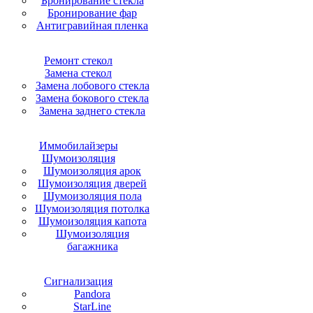
Бронирование стекла
Бронирование фар
Антигравийная пленка
Ремонт стекол
Замена стекол
Замена лобового стекла
Замена бокового стекла
Замена заднего стекла
Иммобилайзеры
Шумоизоляция
Шумоизоляция арок
Шумоизоляция дверей
Шумоизоляция пола
Шумоизоляция потолка
Шумоизоляция капота
Шумоизоляция
багажника
Сигнализация
Pandora
StarLine