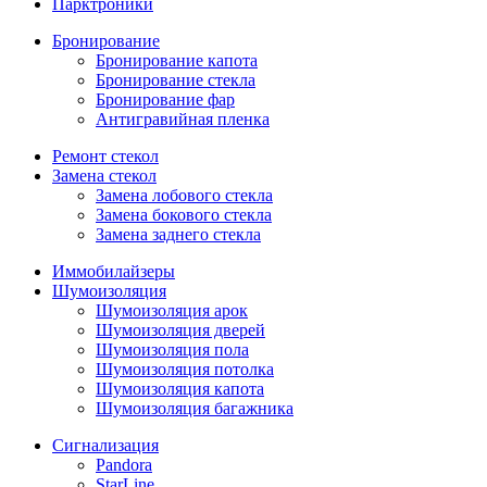
Парктроники
Бронирование
Бронирование капота
Бронирование стекла
Бронирование фар
Антигравийная пленка
Ремонт стекол
Замена стекол
Замена лобового стекла
Замена бокового стекла
Замена заднего стекла
Иммобилайзеры
Шумоизоляция
Шумоизоляция арок
Шумоизоляция дверей
Шумоизоляция пола
Шумоизоляция потолка
Шумоизоляция капота
Шумоизоляция багажника
Сигнализация
Pandora
StarLine