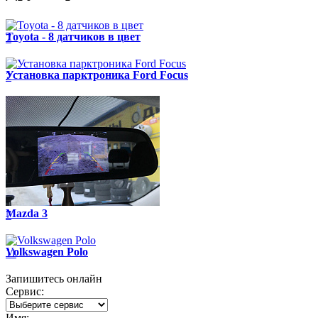
Toyota - 8 датчиков в цвет
7
Установка парктроника Ford Focus
2
Mazda 3
7
Volkswagen Polo
11
Запишитесь онлайн
Сервис:
Имя: