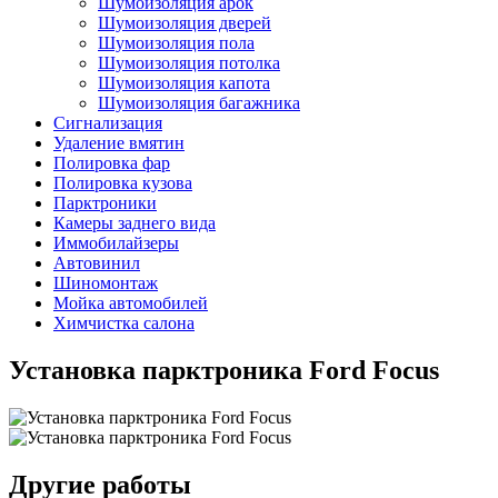
Шумоизоляция арок
Шумоизоляция дверей
Шумоизоляция пола
Шумоизоляция потолка
Шумоизоляция капота
Шумоизоляция багажника
Сигнализация
Удаление вмятин
Полировка фар
Полировка кузова
Парктроники
Камеры заднего вида
Иммобилайзеры
Автовинил
Шиномонтаж
Мойка автомобилей
Химчистка салона
Установка парктроника Ford Focus
Другие работы