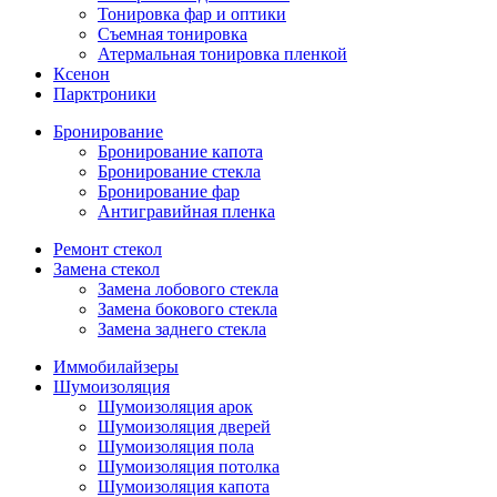
Тонировка фар и оптики
Съемная тонировка
Атермальная тонировка пленкой
Ксенон
Парктроники
Бронирование
Бронирование капота
Бронирование стекла
Бронирование фар
Антигравийная пленка
Ремонт стекол
Замена стекол
Замена лобового стекла
Замена бокового стекла
Замена заднего стекла
Иммобилайзеры
Шумоизоляция
Шумоизоляция арок
Шумоизоляция дверей
Шумоизоляция пола
Шумоизоляция потолка
Шумоизоляция капота