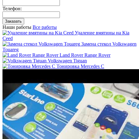
Телефон:
Наши работы
Все работы
Удаление вмятины на Kia
Ceed
Замена стекол Volkswagen
Touareg
Land Rover Range Rover
Volkswagen Tiguan
Тонировка Mercedes C