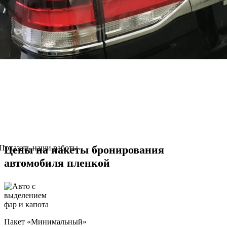
Показать наши работы
Цены на пакеты бронирования
автомобиля пленкой
Пакет «Минимальный»