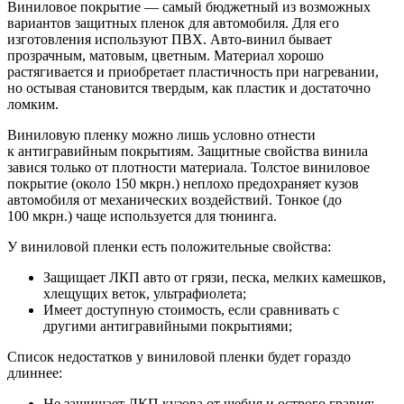
Виниловое покрытие — самый бюджетный из возможных
вариантов защитных пленок для автомобиля. Для его
изготовления используют ПВХ. Авто-винил бывает
прозрачным, матовым, цветным. Материал хорошо
растягивается и приобретает пластичность при нагревании,
но остывая становится твердым, как пластик и достаточно
ломким.
Виниловую пленку можно лишь условно отнести
к антигравийным покрытиям. Защитные свойства винила
завися только от плотности материала. Толстое виниловое
покрытие (около 150 мкрн.) неплохо предохраняет кузов
автомобиля от механических воздействий. Тонкое (до
100 мкрн.) чаще используется для тюнинга.
У виниловой пленки есть положительные свойства:
Защищает ЛКП авто от грязи, песка, мелких камешков,
хлещущих веток, ультрафиолета;
Имеет доступную стоимость, если сравнивать с
другими антигравийными покрытиями;
Список недостатков у виниловой пленки будет гораздо
длиннее:
Не защищает ЛКП кузова от щебня и острого гравия;