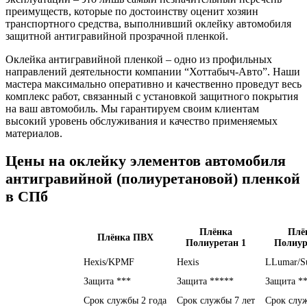
преимуществ, которые по достоинству оценит хозяин
транспортного средства, выполнивший оклейку автомобиля
защитной антигравийной прозрачной пленкой.
Оклейка антигравийной пленкой – одно из профильных
направлений деятельности компании “Хоттабыч-Авто”. Наши
мастера максимально оперативно и качественно проведут весь
комплекс работ, связанный с установкой защитного покрытия
на ваш автомобиль. Мы гарантируем своим клиентам
высокий уровень обслуживания и качество применяемых
материалов.
Цены на оклейку элементов автомобиля
антигравийной (полиуретановой) пленкой
в СПб
Плёнка
Плё
Плёнка ПВХ
Полиуретан 1
Полиур
Hexis/KPMF
Hexis
LLumar/S
Защита ***
Защита *****
Защита *
Срок службы 2 года
Срок службы 7 лет
Срок служ