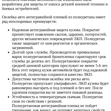
разработана для защиты от износа деталей военной техники и
боевых истребителей.
Оклейка авто антигравийной пленкой из полиуретана имеет
ряд неоспоримых преимуществ:
Надежная антигравийная защита кузова. Покрытие
препятствует появлению сколов, царапин, потертостей,
других механических повреждений ЛКП. Полиуретан
также защищает от хим-реагентов и органических
загрязнений.
Долгий срок службы. Производители премиальных
марок полиуретановой бронепленки гарантируют срок
службы до десятка лет. Полиуретановое покрытие
средней ценовой категории прослужит не менее 5-6 лет.
Весь этот период кузов автомобиля будет под надежной
защитой, полностью сохранится качество ЛКП.
Допустима частичная оклейка зон риска авто.
Полиуретан пропускает ультрафиолет. ЛКП кузова будет
равномерно выгорать и под пленкой и без нее. После
удаления покрытия вы не заметите никакой разницы.
Устойчивость к температурным скачкам. Полиуретан
схож по свойствам с резиной.
Полиуретановая антигравийная пленка не пойдет
трещинами, как винил, не потеряет защитных свойств