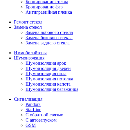
Бронирование стекла
Бронирование фар
Антигравийная пленка
Ремонт стекол
Замена стекол
Замена лобового стекла
Замена бокового стекла
Замена заднего стекла
Иммобилайзеры
Шумоизоляция
Шумоизоляция арок
Шумоизоляция дверей
Шумоизоляция пола
Шумоизоляция потолка
Шумоизоляция капота
Шумоизоляция багажника
Сигнализация
Pandora
StarLine
С обратной связью
С автозапуском
GSM