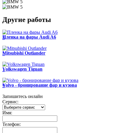
Другие работы
Пленка на фары Audi A6
3
Mitsubishi Outlander
5
Volkswagen Tiguan
1
Volvo - бронирование фар и кузова
9
Запишитесь онлайн
Сервис:
Имя:
Телефон: