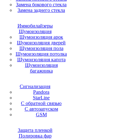
Замена бокового стекла
Замена заднего стекла
Иммобилайзеры
Шумоизоляция
Шумоизоляция арок
Шумоизоляция дверей
Шумоизоляция пола
Шумоизоляция потолка
Шумоизоляция капота
Шумоизоляция
багажника
Сигнализация
Pandora
StarLine
С обратной связью
С автозапуском
GSM
Защита пленкой
Полировка фар