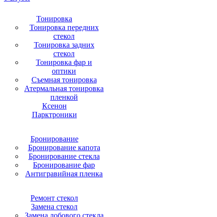
Тонировка
Тонировка передних
стекол
Тонировка задних
стекол
Тонировка фар и
оптики
Съемная тонировка
Атермальная тонировка
пленкой
Ксенон
Парктроники
Бронирование
Бронирование капота
Бронирование стекла
Бронирование фар
Антигравийная пленка
Ремонт стекол
Замена стекол
Замена лобового стекла