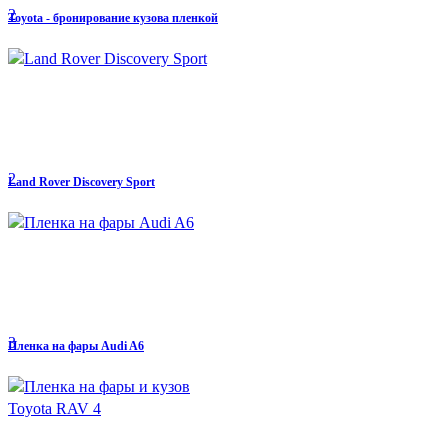
2
Toyota - бронирование кузова пленкой
2
Land Rover Discovery Sport
3
Пленка на фары Audi A6