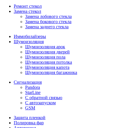
Ремонт стекол
Замена стекол
Замена лобового стекла
Замена бокового стекла
Замена заднего стекла
Иммобилайзеры
Шумоизоляция
Шумоизоляция арок
Шумоизоляция дверей
Шумоизоляция пола
Шумоизоляция потолка
Шумоизоляция капота
Шумоизоляция багажника
Сигнализация
Pandora
StarLine
С обратной связью
С автозапуском
GSM
Защита пленкой
Полировка фар
Автовинил