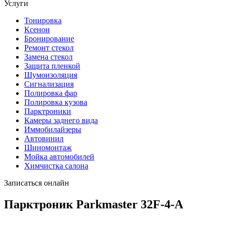
Услуги
Тонировка
Ксенон
Бронирование
Ремонт стекол
Замена стекол
Защита пленкой
Шумоизоляция
Сигнализация
Полировка фар
Полировка кузова
Парктроники
Камеры заднего вида
Иммобилайзеры
Автовинил
Шиномонтаж
Мойка автомобилей
Химчистка салона
Записаться онлайн
Парктроник Parkmaster 32F-4-A