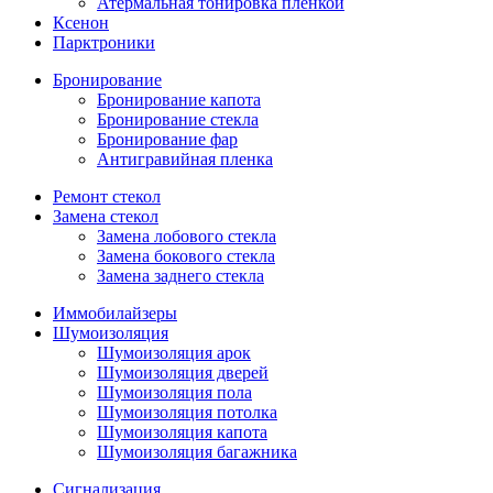
Атермальная тонировка пленкой
Ксенон
Парктроники
Бронирование
Бронирование капота
Бронирование стекла
Бронирование фар
Антигравийная пленка
Ремонт стекол
Замена стекол
Замена лобового стекла
Замена бокового стекла
Замена заднего стекла
Иммобилайзеры
Шумоизоляция
Шумоизоляция арок
Шумоизоляция дверей
Шумоизоляция пола
Шумоизоляция потолка
Шумоизоляция капота
Шумоизоляция багажника
Сигнализация