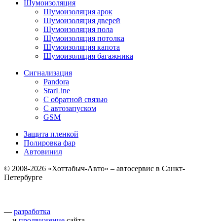
Шумоизоляция
Шумоизоляция арок
Шумоизоляция дверей
Шумоизоляция пола
Шумоизоляция потолка
Шумоизоляция капота
Шумоизоляция багажника
Сигнализация
Pandora
StarLine
С обратной связью
С автозапуском
GSM
Защита пленкой
Полировка фар
Автовинил
© 2008-2026 «Хоттабыч-Авто» – автосервис в Санкт-
Петербурге
—
разработка
и
продвижение
сайта