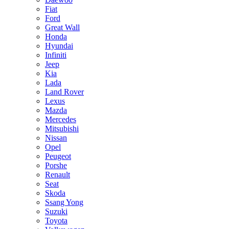
Fiat
Ford
Great Wall
Honda
Hyundai
Infiniti
Jeep
Kia
Lada
Land Rover
Lexus
Mazda
Mercedes
Mitsubishi
Nissan
Opel
Peugeot
Porshe
Renault
Seat
Skoda
Ssang Yong
Suzuki
Toyota