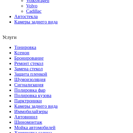
Volkswagen
Volvo
Cadillac
Автостекла
Камеры заднего вида
Услуги
Тонировка
Ксенон
Бронирование
Ремонт стекол
Замена стекол
Защита пленкой
Шумоизоляция
Сигнализация
Полировка фар
Полировка кузова
Парктроники
Камеры заднего вида
Иммобилайзеры
Автовинил
Шиномонтаж
Мойка автомобилей
Химчистка салона