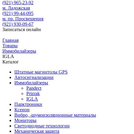
(921)
965-23-92
м. Ладожская
(921)
99-44-095
м. пр. Просвещения
(921)
930-09-67
Записаться онлайн
Главная
Товары
Иммобилайзеры
IGLA
Каталог
Штатные магнитолы GPS
Автосигнализации
Иммобилайзеры
Pandect
Prizrak
IGLA
Парктроники
Ксенон
Вибро, -шумоизоляционные материалы
Мониторы
Светодиодные технологии
Механическая защита