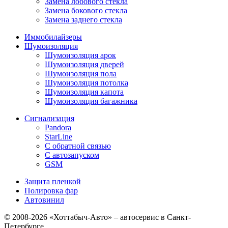
Замена лобового стекла
Замена бокового стекла
Замена заднего стекла
Иммобилайзеры
Шумоизоляция
Шумоизоляция арок
Шумоизоляция дверей
Шумоизоляция пола
Шумоизоляция потолка
Шумоизоляция капота
Шумоизоляция багажника
Сигнализация
Pandora
StarLine
С обратной связью
С автозапуском
GSM
Защита пленкой
Полировка фар
Автовинил
© 2008-2026 «Хоттабыч-Авто» – автосервис в Санкт-
Петербурге