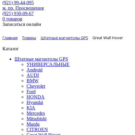
(921)
99-44-095
м. пр. Просвещения
(921)
930-09-67
0
товаров
Записаться онлайн
Главная
Товары
Штатные магнитолы GPS
Great Wall Hover
Каталог
Штатные магнитолы GPS
УНИВЕРСАЛЬНЫЕ
Android
AUDI
BMW
Chevrolet
Ford
HONDA
Hyundai
KIA
Mercedes
Mitsubishi
Mazda
CITROEN
Great Wall Hover