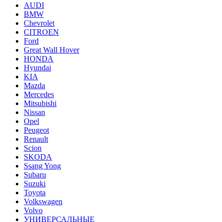
AUDI
BMW
Chevrolet
CITROEN
Ford
Great Wall Hover
HONDA
Hyundai
KIA
Mazda
Mercedes
Mitsubishi
Nissan
Opel
Peugeot
Renault
Scion
SKODA
Ssang Yong
Subaru
Suzuki
Toyota
Volkswagen
Volvo
УНИВЕРСАЛЬНЫЕ