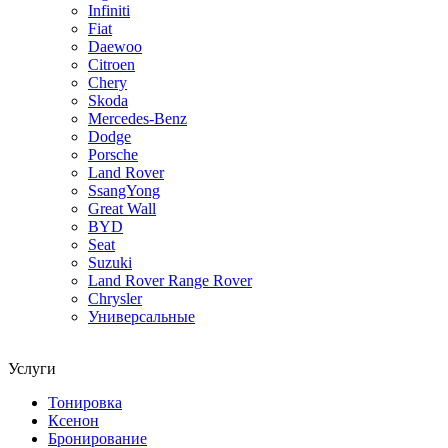
Infiniti
Fiat
Daewoo
Citroen
Chery
Skoda
Mercedes-Benz
Dodge
Porsche
Land Rover
SsangYong
Great Wall
BYD
Seat
Suzuki
Land Rover Range Rover
Chrysler
Универсальные
Услуги
Тонировка
Ксенон
Бронирование