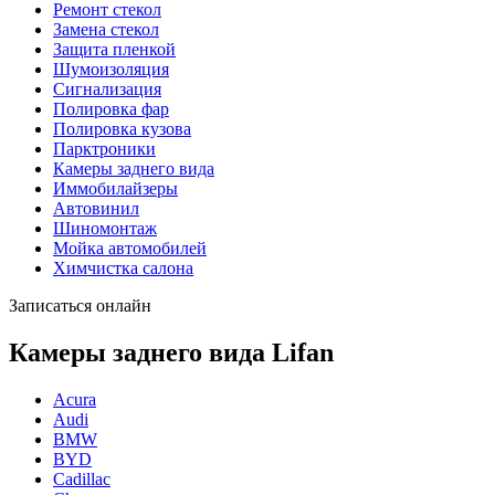
Ремонт стекол
Замена стекол
Защита пленкой
Шумоизоляция
Сигнализация
Полировка фар
Полировка кузова
Парктроники
Камеры заднего вида
Иммобилайзеры
Автовинил
Шиномонтаж
Мойка автомобилей
Химчистка салона
Записаться онлайн
Камеры заднего вида Lifan
Acura
Audi
BMW
BYD
Cadillac