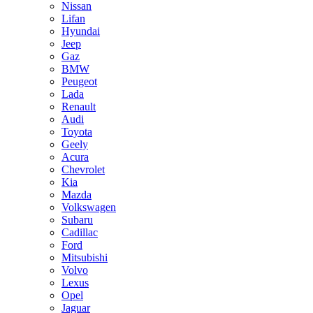
Nissan
Lifan
Hyundai
Jeep
Gaz
BMW
Peugeot
Lada
Renault
Audi
Toyota
Geely
Acura
Chevrolet
Kia
Mazda
Volkswagen
Subaru
Cadillac
Ford
Mitsubishi
Volvo
Lexus
Opel
Jaguar