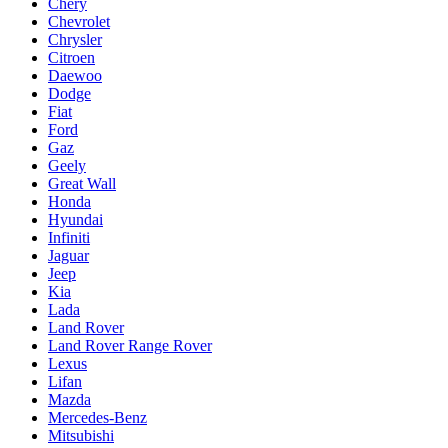
Chery
Chevrolet
Chrysler
Citroen
Daewoo
Dodge
Fiat
Ford
Gaz
Geely
Great Wall
Honda
Hyundai
Infiniti
Jaguar
Jeep
Kia
Lada
Land Rover
Land Rover Range Rover
Lexus
Lifan
Mazda
Mercedes-Benz
Mitsubishi