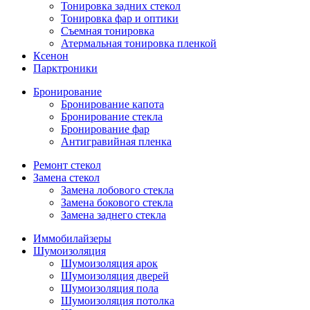
Тонировка задних стекол
Тонировка фар и оптики
Съемная тонировка
Атермальная тонировка пленкой
Ксенон
Парктроники
Бронирование
Бронирование капота
Бронирование стекла
Бронирование фар
Антигравийная пленка
Ремонт стекол
Замена стекол
Замена лобового стекла
Замена бокового стекла
Замена заднего стекла
Иммобилайзеры
Шумоизоляция
Шумоизоляция арок
Шумоизоляция дверей
Шумоизоляция пола
Шумоизоляция потолка