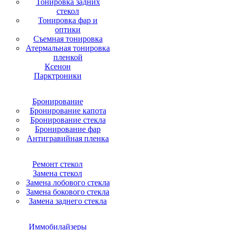
Тонировка задних
стекол
Тонировка фар и
оптики
Съемная тонировка
Атермальная тонировка
пленкой
Ксенон
Парктроники
Бронирование
Бронирование капота
Бронирование стекла
Бронирование фар
Антигравийная пленка
Ремонт стекол
Замена стекол
Замена лобового стекла
Замена бокового стекла
Замена заднего стекла
Иммобилайзеры