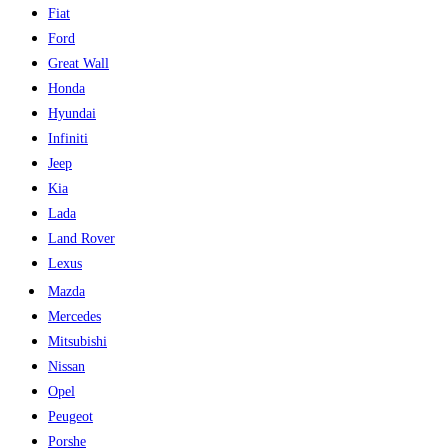
Fiat
Ford
Great Wall
Honda
Hyundai
Infiniti
Jeep
Kia
Lada
Land Rover
Lexus
Mazda
Mercedes
Mitsubishi
Nissan
Opel
Peugeot
Porshe