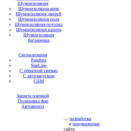
Шумоизоляция
Шумоизоляция арок
Шумоизоляция дверей
Шумоизоляция пола
Шумоизоляция потолка
Шумоизоляция капота
Шумоизоляция
багажника
Сигнализация
Pandora
StarLine
С обратной связью
С автозапуском
GSM
Защита пленкой
Полировка фар
Автовинил
—
разработка
и
продвижение
сайта