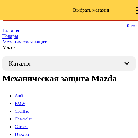
Выбрать магазин
0
тов
Главная
Товары
Механическая защита
Mazda
Каталог
Механическая защита Mazda
Audi
BMW
Cadillac
Chevrolet
Citroen
Daewoo