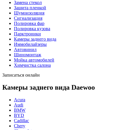
Замена стекол
Защита пленкой
Шумоизоляция
Сигнализация
Полировка фар
Полировка кузова
Парктроники
Камеры заднего вида
Иммобилайзеры
Автовинил
Шиномонтаж
Мойка автомобилей
Химчистка салона
Записаться онлайн
Камеры заднего вида Daewoo
Acura
Audi
BMW
BYD
Cadillac
Chery