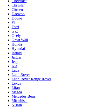
Chevrolet
Chrysler
Citroen
Daewoo
Dodge
Fiat
Ford
Gaz
Geely
Great Wall
Honda
Hyundai
Infiniti
Jaguar
Jeep
Kia
Lada
Land Rover
Land Rover Range Rover
Lexus
Lifan
Mazda
Mercedes-Benz
Mitsubishi
Nissan