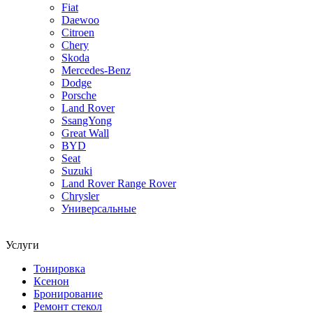
Fiat
Daewoo
Citroen
Chery
Skoda
Mercedes-Benz
Dodge
Porsche
Land Rover
SsangYong
Great Wall
BYD
Seat
Suzuki
Land Rover Range Rover
Chrysler
Универсальные
Услуги
Тонировка
Ксенон
Бронирование
Ремонт стекол