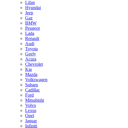
Lifan
Hyundai
Jeep
Gaz
BMW
Peugeot
Lada
Renault
Audi
Toyota
Geely
Acura
Chevrolet
Kia
Mazda
Volkswagen
Subaru
Cadillac
Ford
Mitsubishi
Volvo
Lexus
Opel
Jaguar
Infiniti