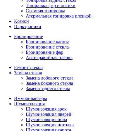
Тонировка задних стекол
Тонировка фар и оптики
Съемная тонировка
Атермальная тонировка пленкой
Ксенон
Парктроники
Бронирование
Бронирование капота
Бронирование стекла
Бронирование фар
Антигравийная пленка
Ремонт стекол
Замена стекол
Замена лобового стекла
Замена бокового стекла
Замена заднего стекла
Иммобилайзеры
Шумоизоляция
Шумоизоляция арок
Шумоизоляция дверей
Шумоизоляция пола
Шумоизоляция потолка
Шумоизоляция капота