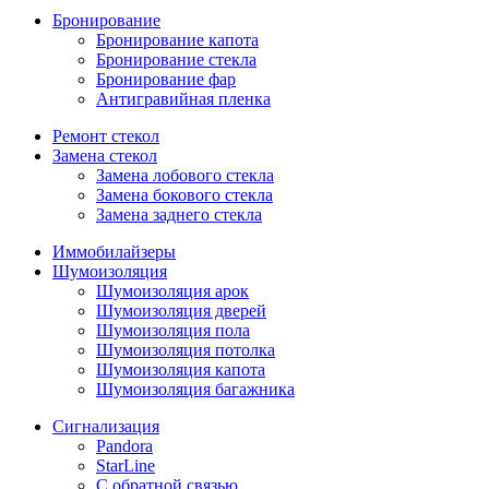
Бронирование
Бронирование капота
Бронирование стекла
Бронирование фар
Антигравийная пленка
Ремонт стекол
Замена стекол
Замена лобового стекла
Замена бокового стекла
Замена заднего стекла
Иммобилайзеры
Шумоизоляция
Шумоизоляция арок
Шумоизоляция дверей
Шумоизоляция пола
Шумоизоляция потолка
Шумоизоляция капота
Шумоизоляция багажника
Сигнализация
Pandora
StarLine
С обратной связью