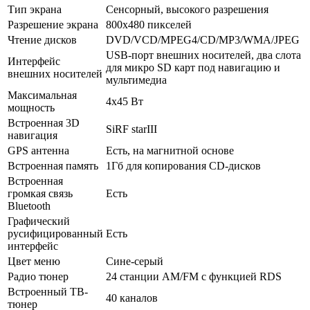
Тип экрана
Сенсорный, высокого разрешения
Разрешение экрана
800х480 пикселей
Чтение дисков
DVD/VCD/MPEG4/CD/MP3/WMA/JPEG
USB-порт внешних носителей, два слота
Интерфейс
для микро SD карт под навигацию и
внешних носителей
мультимедиа
Максимальная
4х45 Вт
мощность
Встроенная 3D
SiRF starIII
навигация
GPS антенна
Есть, на магнитной основе
Встроенная память
1Гб для копирования CD-дисков
Встроенная
громкая связь
Есть
Bluetooth
Графический
русифицированный
Есть
интерфейс
Цвет меню
Сине-серый
Радио тюнер
24 станции AM/FM с функцией RDS
Встроенный ТВ-
40 каналов
тюнер