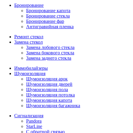
Бронирование
Бронирование капота
Бронирование стекла
Бронирование фар
Антигравийная пленка
Ремонт стекол
Замена стекол
Замена лобового стекла
Замена бокового стекла
Замена заднего стекла
Иммобилайзеры
Шумоизоляция
Шумоизоляция арок
Шумоизоляция дверей
Шумоизоляция пола
Шумоизоляция потолка
Шумоизоляция капота
Шумоизоляция багажника
Сигнализация
Pandora
StarLine
С обратной связью