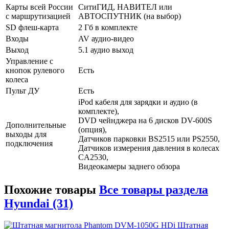
Карты всей России
СитиГИД, НАВИТЕЛ или
с маршрутизацией
АВТОСПУТНИК (на выбор)
SD флеш-карта
2 Гб в комплекте
Входы
AV аудио-видео
Выход
5.1 аудио выход
Управление с
кнопок рулевого
Есть
колеса
Пульт ДУ
Есть
iPod кабеля для зарядки и аудио (в
комплекте),
DVD чейнджера на 6 дисков DV-600S
Дополнительные
(опция),
выходы для
Датчиков парковки BS2515 или PS2550,
подключения
Датчиков измерения давления в колесах
CA2530,
Видеокамеры заднего обзора
Похожие товары
Все товары раздела
Hyundai (31)
Штатная