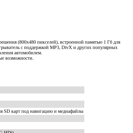
ения (800х480 пикселей), встроенной памятью 1 Гб для
грыватель с поддержкой MP3, DivX и других популярных
вления автомобилем.
ые возможности.
ля SD карт под навигацию и медиафайлы
G HDi)