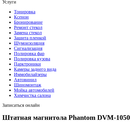
Услуги
Тонировка
Ксенон
Бронирование
Ремонт стекол
Замена стекол
Защита пленкой
Шумоизоляция
Сигнализация
Полировка фар
Полировка кузова
Парктроники
Камеры заднего вида
Иммобилайзеры
Автовинил
Шиномонтаж
Мойка автомобилей
Химчистка салона
Записаться онлайн
Штатная магнитола Phantom DVM-105