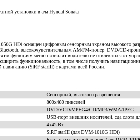
тной установки в а/м Hyndai Sonata
0G HDi оснащен цифровым сенсорным экраном высокого разреш
ю Bluetooth, высокочувствительным AM/FM-тюнер, DVD/CD-прои
всем функциям меню позволит водителю не отвлекаться от упра
сширить функциональность, в том числе получить навигационн
вигацию (SiRF starIII) с картами всей России.
Сенсорный, высокого разрешения
800х480 пикселей
DVD/VCD/MPEG4/CD/MP3/WMA/JPEG
USB-порт внешних носителей, сда слота д
4х45 Вт
SiRF starIII (для DVM-1010G HDi)
Есть, на магнитной основе (для DVM-1010