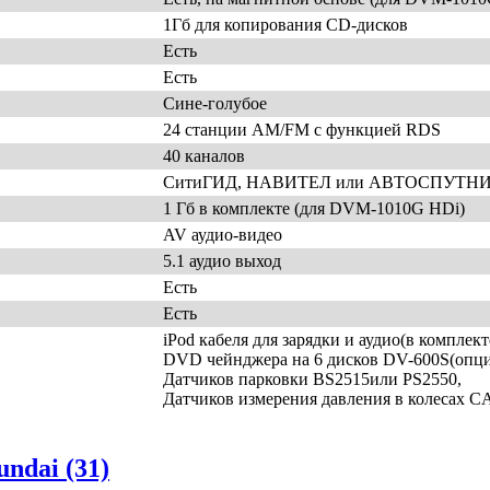
1Гб для копирования CD-дисков
Есть
Есть
Сине-голубое
24 станции AM/FM с функцией RDS
40 каналов
СитиГИД, НАВИТЕЛ или АВТОСПУТНИК (
1 Гб в комплекте (для DVM-1010G HDi)
AV аудио-видео
5.1 аудио выход
Есть
Есть
iPod кабеля для зарядки и аудио(в комплект
DVD чейнджера на 6 дисков DV-600S(опци
Датчиков парковки BS2515или PS2550,
Датчиков измерения давления в колесах C
ndai (31)