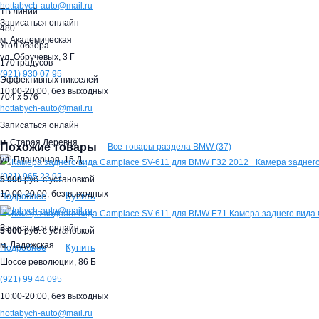
hottabych-auto@mail.ru
ТВ линий
Записаться онлайн
480
м. Академическая
Угол обзора
ул. Обручевых, 3 Г
170 градусов
(921)
930 07 95
Эффективных пикселей
10:00-20:00,
без выходных
704 x 576
hottabych-auto@mail.ru
Записаться онлайн
м. Старая Деревня
Похожие товары
Все товары раздела BMW (37)
ул. Планерная, 15 Д
Камера заднег
(921)
965 23 92
5 000
руб. с установкой
10:00-20:00,
без выходных
Купить
Подробнее
hottabych-auto@mail.ru
Камера заднего вида
Записаться онлайн
5 000
руб. с установкой
м. Ладожская
Купить
Подробнее
Шоссе революции, 86 Б
(921)
99 44 095
10:00-20:00,
без выходных
hottabych-auto@mail.ru