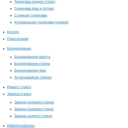
Тонировка задних стекол
Тонировка фар и оптики
Съемная тонировка
Атермальная тонировка пленкой
Ксенон
Парктроники
Бронирование
Бронирование капота
Бронирование стекла
Бронирование фар
Антигравийная пленка
Ремонт стекол
Замена стекол
Замена лобового стекла
Замена бокового стекла
Замена заднего стекла
Иммобилайзеры