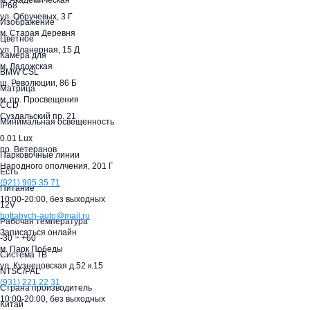
м. Академическая
IP68
ул. Обручевых, 3 Г
Изображение
м. Старая Деревня
Цветное
ул. Планерная, 15 Д
Камера для
м. Ладожская
BMW CSL
ш. Революции, 86 Б
Матрица
м. пр. Просвещения
CCD
Суздальский пр. 21
Минимальная освещенность
0.01 Lux
пр. Ветеранов
Парковочные линии
Народного ополчения, 201 Г
Есть
(921)
905 35 71
Питание
10:00-20:00,
без выходных
12V
hottabych-auto@mail.ru
Рабочая температура
Записаться онлайн
-30 ~ +60
м. Парк Победы
Система ТВ
ул. Кузнецовская д.52 к.15
NTSC/PAL
(931)
221 22 31
Страна производитель
10:00-20:00,
без выходных
Китай