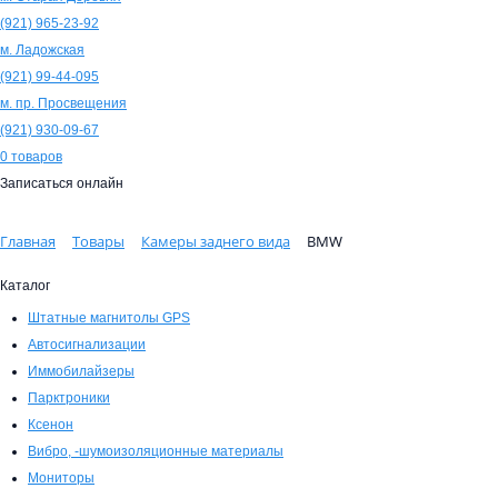
(921)
965-23-92
м. Ладожская
(921)
99-44-095
м. пр. Просвещения
(921)
930-09-67
0
товаров
Записаться онлайн
Главная
Товары
Камеры заднего вида
BMW
Каталог
Штатные магнитолы GPS
Автосигнализации
Иммобилайзеры
Парктроники
Ксенон
Вибро, -шумоизоляционные материалы
Мониторы