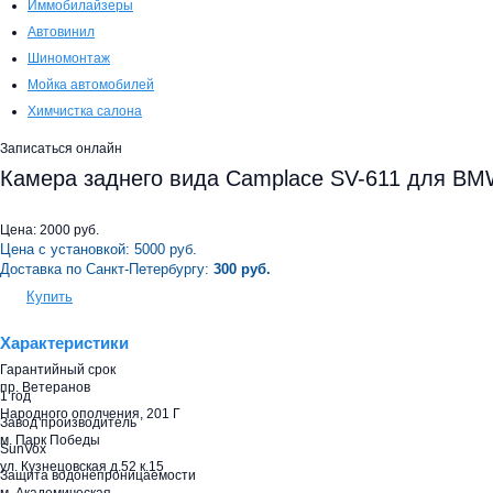
Иммобилайзеры
Автовинил
Шиномонтаж
Мойка автомобилей
Химчистка салона
Записаться онлайн
Камера заднего вида Camplace SV-611 для B
Цена:
2000
руб.
Цена с установкой:
5000
руб.
Доставка по Санкт-Петербургу:
300 руб.
Купить
Характеристики
Гарантийный срок
пр. Ветеранов
1 год
Народного ополчения, 201 Г
Завод производитель
м. Парк Победы
SunVox
ул. Кузнецовская д.52 к.15
Защита водонепроницаемости