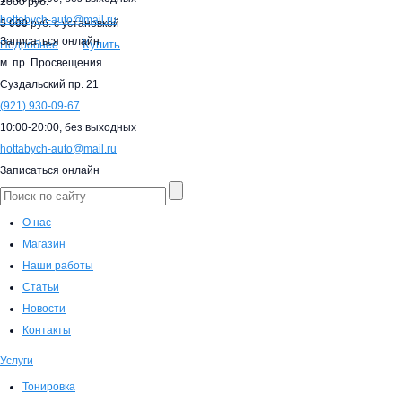
2000 руб.
hottabych-auto@mail.ru
5 000
руб. с установкой
Записаться онлайн
Купить
Подробнее
м. пр. Просвещения
Суздальский пр. 21
(921)
930-09-67
10:00-20:00,
без выходных
hottabych-auto@mail.ru
Записаться онлайн
О нас
Магазин
Наши работы
Статьи
Новости
Контакты
Услуги
Тонировка