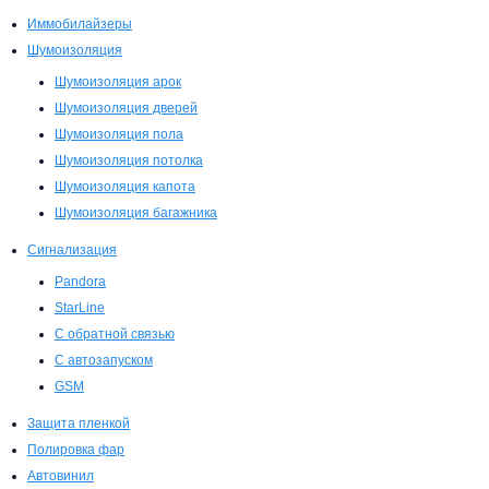
Иммобилайзеры
Шумоизоляция
Шумоизоляция арок
Шумоизоляция дверей
Шумоизоляция пола
Шумоизоляция потолка
Шумоизоляция капота
Шумоизоляция багажника
Сигнализация
Pandora
StarLine
С обратной связью
С автозапуском
GSM
Защита пленкой
Полировка фар
Автовинил