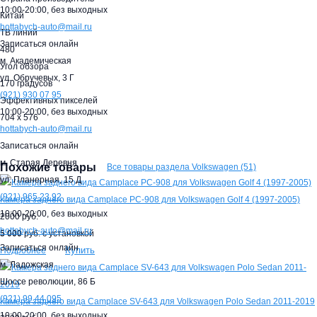
10:00-20:00,
без выходных
Китай
hottabych-auto@mail.ru
ТВ линий
Записаться онлайн
480
м. Академическая
Угол обзора
ул. Обручевых, 3 Г
170 градусов
(921)
930 07 95
Эффективных пикселей
10:00-20:00,
без выходных
704 x 576
hottabych-auto@mail.ru
Записаться онлайн
м. Старая Деревня
Похожие товары
Все товары раздела Volkswagen (51)
ул. Планерная, 15 Д
(921)
965 23 92
Камера заднего вида Camplace РС-908 для Volkswagen Golf 4 (1997-2005)
10:00-20:00,
без выходных
2000 руб.
hottabych-auto@mail.ru
5 000
руб. с установкой
Записаться онлайн
Купить
Подробнее
м. Ладожская
Шоссе революции, 86 Б
(921)
99 44 095
Камера заднего вида Camplace SV-643 для Volkswagen Polo Sedan 2011-2019
10:00-20:00,
без выходных