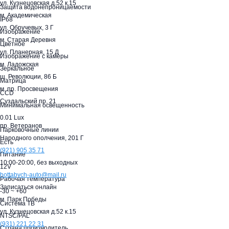
ул. Кузнецовская д.52 к.15
Защита водонепроницаемости
м. Академическая
IP68
ул. Обручевых, 3 Г
Изображение
м. Старая Деревня
Цветное
ул. Планерная, 15 Д
Изображение с камеры
м. Ладожская
Зеркальное
ш. Революции, 86 Б
Матрица
м. пр. Просвещения
CCD
Суздальский пр. 21
Минимальная освещенность
0.01 Lux
пр. Ветеранов
Парковочные линии
Народного ополчения, 201 Г
Есть
(921)
905 35 71
Питание
10:00-20:00,
без выходных
12V
hottabych-auto@mail.ru
Рабочая температура
Записаться онлайн
-30 ~ +60
м. Парк Победы
Система ТВ
ул. Кузнецовская д.52 к.15
NTSC/PAL
(931)
221 22 31
Страна производитель