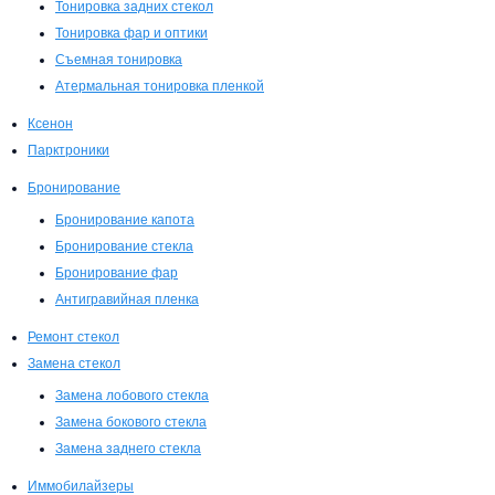
Тонировка задних стекол
Тонировка фар и оптики
Съемная тонировка
Атермальная тонировка пленкой
Ксенон
Парктроники
Бронирование
Бронирование капота
Бронирование стекла
Бронирование фар
Антигравийная пленка
Ремонт стекол
Замена стекол
Замена лобового стекла
Замена бокового стекла
Замена заднего стекла
Иммобилайзеры