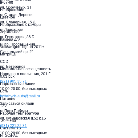
м. Академическая
IP67-68
ул. Обручевых, 3 Г
Изображение
м. Старая Деревня
Цветное
ул. Планерная, 15 Д
Изображение с камеры
м. Ладожская
Зеркальное
ш. Революции, 86 Б
Камера для
м. пр. Просвещения
Volkswagen Tiguan 2011+
Суздальский пр. 21
Матрица
CCD
пр. Ветеранов
Минимальная освещенность
Народного ополчения, 201 Г
0.01 Lux
(921)
905 35 71
Парковочные линии
10:00-20:00,
без выходных
Есть
hottabych-auto@mail.ru
Питание
Записаться онлайн
12V
м. Парк Победы
Рабочая температура
ул. Кузнецовская д.52 к.15
-30 ~ +60
(931)
221 22 31
Система ТВ
10:00-20:00,
без выходных
NTSC/PAL