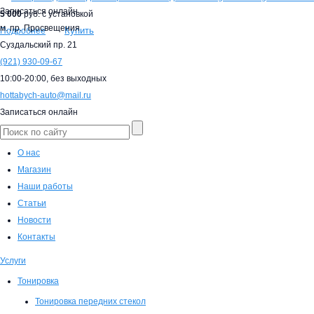
Записаться онлайн
5 000
руб. с установкой
м. пр. Просвещения
Купить
Подробнее
Суздальский пр. 21
(921)
930-09-67
10:00-20:00,
без выходных
hottabych-auto@mail.ru
Записаться онлайн
О нас
Магазин
Наши работы
Статьи
Новости
Контакты
Услуги
Тонировка
Тонировка передних стекол