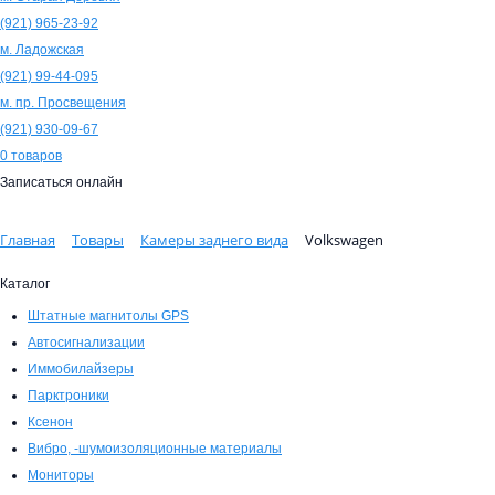
(921)
965-23-92
м. Ладожская
(921)
99-44-095
м. пр. Просвещения
(921)
930-09-67
0
товаров
Записаться онлайн
Главная
Товары
Камеры заднего вида
Volkswagen
Каталог
Штатные магнитолы GPS
Автосигнализации
Иммобилайзеры
Парктроники
Ксенон
Вибро, -шумоизоляционные материалы
Мониторы