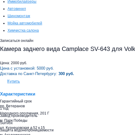
Иммобилайзеры
Автовинил
Шиномонтаж
Мойка автомобилей
Химчистка салона
Записаться онлайн
Камера заднего вида Camplace SV-643 для Vol
Цена:
2000
руб.
Цена с установкой:
5000
руб.
Доставка по Санкт-Петербургу:
300 руб.
Купить
Характеристики
Гарантийный срок
пр. Ветеранов
1 год
Народного ополчения, 201 Г
Завод производитель
м. Парк Победы
SunVox
ул. Кузнецовская д.52 к.15
Защита водонепроницаемости