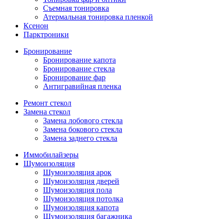
Съемная тонировка
Атермальная тонировка пленкой
Ксенон
Парктроники
Бронирование
Бронирование капота
Бронирование стекла
Бронирование фар
Антигравийная пленка
Ремонт стекол
Замена стекол
Замена лобового стекла
Замена бокового стекла
Замена заднего стекла
Иммобилайзеры
Шумоизоляция
Шумоизоляция арок
Шумоизоляция дверей
Шумоизоляция пола
Шумоизоляция потолка
Шумоизоляция капота
Шумоизоляция багажника