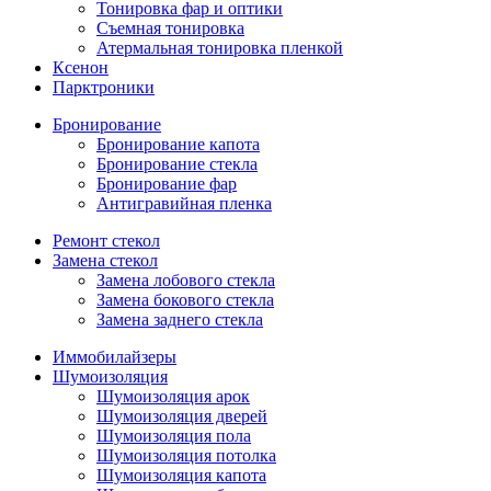
Тонировка фар и оптики
Съемная тонировка
Атермальная тонировка пленкой
Ксенон
Парктроники
Бронирование
Бронирование капота
Бронирование стекла
Бронирование фар
Антигравийная пленка
Ремонт стекол
Замена стекол
Замена лобового стекла
Замена бокового стекла
Замена заднего стекла
Иммобилайзеры
Шумоизоляция
Шумоизоляция арок
Шумоизоляция дверей
Шумоизоляция пола
Шумоизоляция потолка
Шумоизоляция капота