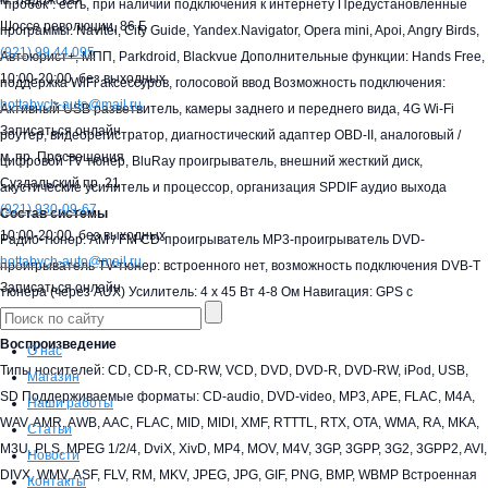
м. Ладожская
"пробок": есть, при наличии подключения к интернету Предустановленные
Шоссе революции, 86 Б
программы: Navitel, City Guide, Yandex.Navigator, Opera mini, Apoi, Angry Birds,
(921)
99 44 095
Автоюрист+, МПП, Parkdroid, Blackvue Дополнительные функции: Hands Free,
10:00-20:00,
без выходных
поддержка WiFi аксессуров, голосовой ввод Возможность подключения:
hottabych-auto@mail.ru
Активный USB разветвитель, камеры заднего и переднего вида, 4G Wi-Fi
Записаться онлайн
роутер, видеорегистратор, диагностический адаптер OBD-II, аналоговый /
м. пр. Просвещения
цифровой TV тюнер, BluRay проигрыватель, внешний жесткий диск,
Суздальский пр. 21
акустические усилитель и процессор, организация SPDIF аудио выхода
(921)
930-09-67
Состав системы
10:00-20:00,
без выходных
Радио-тюнер: AM / FM CD-проигрыватель MP3-проигрыватель DVD-
hottabych-auto@mail.ru
проигрыватель TV-тюнер: встроенного нет, возможность подключения DVB-T
Записаться онлайн
тюнера (через AUX) Усилитель: 4 х 45 Вт 4-8 Ом Навигация: GPS с
поддержкой ATHEROS ESP
Воспроизведение
О нас
Типы носителей: CD, CD-R, CD-RW, VCD, DVD, DVD-R, DVD-RW, iPod, USB,
Магазин
SD Поддерживаемые форматы: CD-audio, DVD-video, MP3, APE, FLAC, M4A,
Наши работы
WAV, AMR, AWB, AAC, FLAC, MID, MIDI, XMF, RTTTL, RTX, OTA, WMA, RA, MKA,
Статьи
M3U, PLS, MPEG 1/2/4, DviX, XivD, MP4, MOV, M4V, 3GP, 3GPP, 3G2, 3GPP2, AVI,
Новости
DIVX, WMV, ASF, FLV, RM, MKV, JPEG, JPG, GIF, PNG, BMP, WBMP Встроенная
Контакты