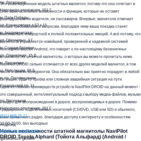
пр. Ветеранов
Это революционная модель штатных магнитол, потому что она сочетает в
Народного ополчения, 201 Г
себе замечательные возможности и функции, которые не оставят
м. Парк Победы
равнодушным ни водителя, ни пассажиров. Впервые, магнитола отвечает
ул. Кузнецовская д.52 к.15
любым требованиям и запросам, благодаря чему ваша поездка станет
м. Академическая
максимально комфортной и полной положительных эмоций. А всё потому, что
ул. Обручевых, 3 Г
магнитола управляется новейшей, проверенной и надежной системой
м. Старая Деревня
последней версии Android, что говорит о по-настоящему бесконечных
ул. Планерная, 15 Д
возможностях штатной магнитолы, о которых вы можете прочитать ниже.
м. Ладожская
NaviPilot DROID сильно отличается от всех других моделей магнитол, в том
ш. Революции, 86 Б
числе и многих конкурентов. Она обязательно вас приятно порадует в любой
м. пр. Просвещения
ситуации, будь то пробка или сложная аварийная ситуация на пути.
Суздальский пр. 21
Одно из главных преимуществ устройств NaviPilot DROID на данный момент -
это совершенный, интеллектуальный подход к выбору медиа-файлов, музыки
пр. Ветеранов
и видео для воспроизведения в дороге, воспроизводимых в дороге. Помимо
Народного ополчения, 201 Г
традиционно подключаемых носителей (CD/DVD, USB или SD) и обычного,
(921)
905 35 71
всем привычного радио, благодаря доступу к интернету и особенностям
10:00-20:00,
без выходных
Андроид.
Новые возможности штатной магнитолы NaviPilot
hottabych-auto@mail.ru
DROID Toyota Alphard (Тойота Альфард) (Android /
Записаться онлайн