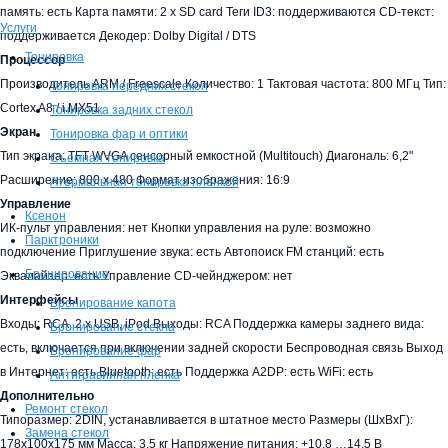
память: есть Карта памяти: 2 x SD card Теги ID3: поддерживаются CD-текст:
Услуги
поддерживается Декодер: Dolby Digital / DTS
Тонировка
Процессор
Производитель ARM / Freescale Количество: 1 Тактовая частота: 800 МГц Тип:
Тонировка передних стекол
Cortex A8 / i.MX51
Тонировка задних стекол
Экран
Тонировка фар и оптики
Тип экрана: TFT WVGA сенсорный емкостной (Multitouch) Диагональ: 6,2"
Съемная тонировка
Расширение: 800 х 480 Формат изображения: 16:9
Атермальная тонировка пленкой
Управление
Ксенон
ИК-пульт управления: нет Кнопки управления на руле: возможно
Парктроники
подключение Приглушение звука: есть Автопоиск FM станций: есть
Бронирование
Эквалайзер: есть Управление CD-чейнджером: нет
Интерфейсы
Бронирование капота
Входы: RCA, 2 x USB, iPod Выходы: RCA Поддержка камеры заднего вида:
Бронирование стекла
есть, включается при включении задней скорости Беспроводная связь Выход
Бронирование фар
в Интернет: есть Bluetooth: есть Поддержка A2DP: есть WiFi: есть
Антигравийная пленка
Дополнительно
Ремонт стекол
Типоразмер: 2DIN, устанавливается в штатное место Размеры (ШхВхГ):
Замена стекол
178x100x175 мм Масса: 3,5 кг Напряжение питания: +10.8 …14.5 В