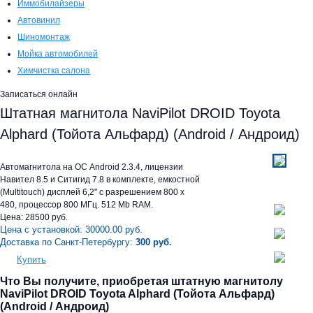
Иммобилайзеры
Автовинил
Шиномонтаж
Мойка автомобилей
Химчистка салона
Записаться онлайн
Штатная магнитола NaviPilot DROID Toyota
Alphard (Тойота Альфард) (Android / Андроид)
Автомагнитола на ОС Android 2.3.4, лицензии
Навител 8.5 и Ситигид 7.8 в комплекте, емкостной
(Multitouch) дисплей 6,2" c разрешением 800 x
480, процессор 800 МГц. 512 Mb RAM.
Цена:
28500
руб.
Цена с установкой:
30000.00
руб.
Доставка по Санкт-Петербургу:
300 руб.
Купить
Что Вы получите, приобретая штатную магнитолу
NaviPilot DROID Toyota Alphard (Тойота Альфард)
(Android / Андроид)