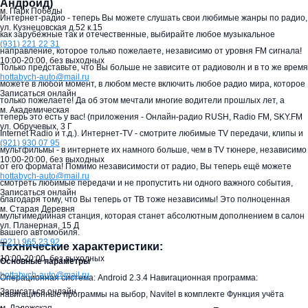
Андроид)
м. Парк Победы
Интернет-радио - теперь Вы можете слушать свои любимые жанры по радио,
ул. Кузнецовская д.52 к.15
как зарубежные так и отечественные, выбирайте любое музыкальное
(931)
221 22 31
направление, которое только пожелаете, независимо от уровня FM сигнала!
10:00-20:00,
без выходных
Только представьте, что Вы больше не зависите от радиоволн и в то же время
hottabych-auto@mail.ru
можете в любой момент, в любом месте включить любое радио мира, которое
Записаться онлайн
только пожелаете! Да об этом мечтали многие водители прошлых лет, а
м. Академическая
теперь это есть у вас! (приложения - Онлайн-радио RUSH, Radio FM, SKY.FM
ул. Обручевых, 3 Г
Internet Radio и т.д.). Интернет-TV - смотрите любимые TV передачи, клипы и
(921)
930 07 95
мультфильмы - в интернете их намного больше, чем в TV тюнере, независимо
10:00-20:00,
без выходных
от его формата! Помимо независимости от радио, Вы теперь ещё можете
hottabych-auto@mail.ru
смотреть любимые передачи и не пропустить ни одного важного события,
Записаться онлайн
благодаря тому, что Вы теперь от ТВ тоже независимы! Это полноценная
м. Старая Деревня
мультимедийная станция, которая станет абсолютным дополнением в салон
ул. Планерная, 15 Д
вашего автомобиля.
(921)
965 23 92
Технические характеристики:
10:00-20:00,
без выходных
Основные параметры
hottabych-auto@mail.ru
Операционная система: Android 2.3.4 Навигационная программа:
Записаться онлайн
навигационные программы на выбор, Navitel в комплекте Функция учёта