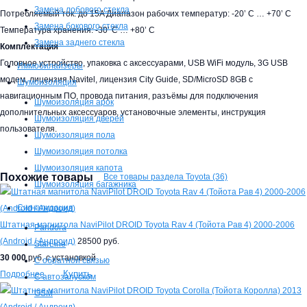
Замена лобового стекла
Потребляемый ток: до 15A Диапазон рабочих температур: -20’ C … +70’ C
Замена бокового стекла
Температура хранения: -30’ C … +80’ C
Замена заднего стекла
Комплектация
Головное устройство, упаковка с аксессуарами, USB WiFi модуль, 3G USB
Иммобилайзеры
модем, лицензия Navitel, лицензия City Guide, SD/MicroSD 8GB с
Шумоизоляция
навигационным ПО, провода питания, разъёмы для подключения
Шумоизоляция арок
дополнительных аксессуаров, установочные элементы, инструкция
Шумоизоляция дверей
пользователя.
Шумоизоляция пола
Шумоизоляция потолка
Шумоизоляция капота
Похожие товары
Все товары раздела Toyota (36)
Шумоизоляция багажника
Сигнализация
Штатная магнитола NaviPilot DROID Toyota Rav 4 (Тойота Рав 4) 2000-2006
Pandora
(Android / Андроид)
28500 руб.
StarLine
30 000
руб. с установкой
С обратной связью
Купить
Подробнее
С автозапуском
GSM