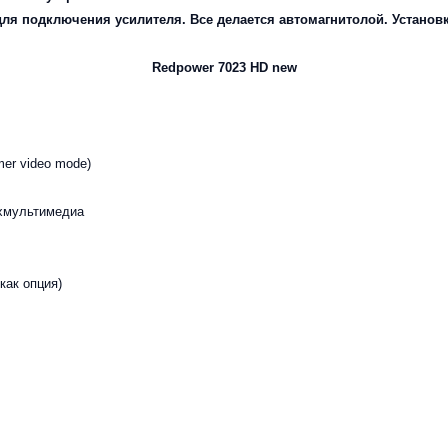
для подключения усилителя. Все делается автомагнитолой. Установка
Redpower 7023 HD new
mer video mode)
ыхмультимедиа
ак опция)