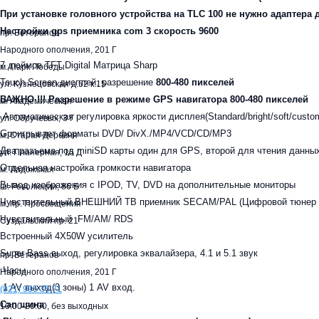
При установке головного устройства на TLC 100 не нужно адаптера 
Настройки gps приемника com 3 скорость 9600
пр. Ветеранов
Народного ополчения, 201 Г
7 дюймов TFT Digital Матрица Sharp
м. Парк Победы
Touch Screen дисплей. разрешение
800-480 пикселей
ул. Кузнецовская д.52 к.15
ВАЖНО !!! Разрешение в режиме GPS навигатора 800-480 пикселей
м. Академическая
Автоматическая регулировка яркости дисплея(Standard/bright/soft/custo
ул. Обручевых, 3 Г
Gроигрывает форматы DVD/ DivX./MP4/VCD/CD/MP3
м. Старая Деревня
Два разъема под miniSD карты один для GPS, второй для чтения данн
ул. Планерная, 15 Д
Отдельная настройка громкости навигатора
м. Ладожская
Вывод изображения с IPOD, TV, DVD на дополнительные мониторы
ш. Революции, 86 Б
Чувствительный ВНЕШНИЙ ТВ приемник SECAM/PAL (Цифровой тюнер к
м. пр. Просвещения
Чувствительный FM/AM/ RDS
Суздальский пр. 21
Встроенный 4X50W усилитель
Super Bass выход, регулировка эквалайзера, 4.1 и 5.1 звук
пр. Ветеранов
Часы
Народного ополчения, 201 Г
1 AV выход(3 зоны) 1 AV вход.
(921)
905 35 71
Can шина
10:00-20:00,
без выходных