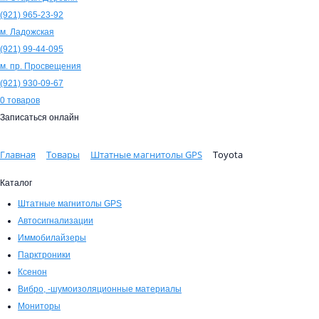
(921)
965-23-92
м. Ладожская
(921)
99-44-095
м. пр. Просвещения
(921)
930-09-67
0
товаров
Записаться онлайн
Главная
Товары
Штатные магнитолы GPS
Toyota
Каталог
Штатные магнитолы GPS
Автосигнализации
Иммобилайзеры
Парктроники
Ксенон
Вибро, -шумоизоляционные материалы
Мониторы