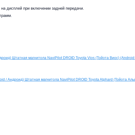
на дисплей при включении задней передачи.
грамм.
Штатная магнитола NaviPilot DROID Toyota Vios (Тойота Виос) (Android
Штатная магнитола NaviPilot DROID Toyota Alphard (Тойота Аль