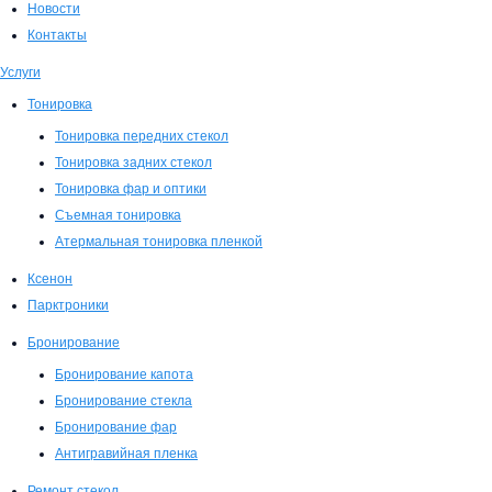
Новости
Контакты
Услуги
Тонировка
Тонировка передних стекол
Тонировка задних стекол
Тонировка фар и оптики
Съемная тонировка
Атермальная тонировка пленкой
Ксенон
Парктроники
Бронирование
Бронирование капота
Бронирование стекла
Бронирование фар
Антигравийная пленка
Ремонт стекол