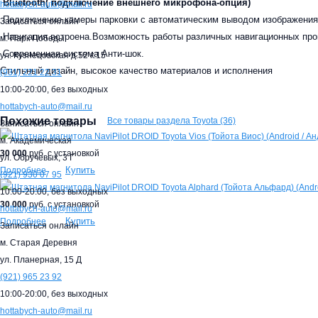
Bluetooth( подключение внешнего микрофона-опция)
hottabych-auto@mail.ru
Подключение камеры парковки с автоматическим выводом изображения 
Записаться онлайн
Навигация встроена.Возможность работы различных навигационных про
м. Парк Победы
Современная система Анти-шок.
ул. Кузнецовская д.52 к.15
Стильный дизайн, высокое качество материалов и исполнения
(931)
221 22 31
10:00-20:00,
без выходных
hottabych-auto@mail.ru
Похожие товары
Все товары раздела Toyota (36)
Записаться онлайн
м. Академическая
30 000
руб. с установкой
ул. Обручевых, 3 Г
Купить
Подробнее
(921)
930 07 95
10:00-20:00,
без выходных
30 000
руб. с установкой
hottabych-auto@mail.ru
Купить
Подробнее
Записаться онлайн
м. Старая Деревня
ул. Планерная, 15 Д
(921)
965 23 92
10:00-20:00,
без выходных
hottabych-auto@mail.ru