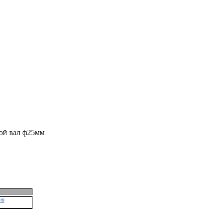
вой вал ф25мм
ую