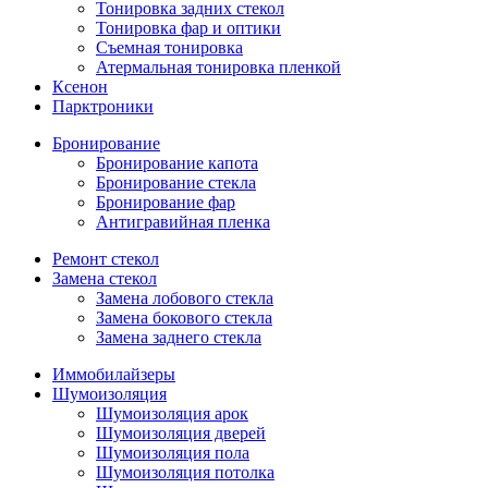
Тонировка задних стекол
Тонировка фар и оптики
Съемная тонировка
Атермальная тонировка пленкой
Ксенон
Парктроники
Бронирование
Бронирование капота
Бронирование стекла
Бронирование фар
Антигравийная пленка
Ремонт стекол
Замена стекол
Замена лобового стекла
Замена бокового стекла
Замена заднего стекла
Иммобилайзеры
Шумоизоляция
Шумоизоляция арок
Шумоизоляция дверей
Шумоизоляция пола
Шумоизоляция потолка