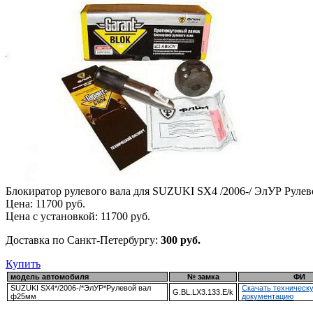
Блокиратор рулевого вала для SUZUKI SX4 /2006-/ ЭлУР Руле
Цена:
11700
руб.
Цена с установкой:
11700
руб.
Доставка по Санкт-Петербургу:
300 руб.
Купить
модель автомобиля
№ замка
ФИ
SUZUKI SX4*/2006-/*ЭлУР*Рулевой вал
Скачать техническ
G.BL.LX3.133.E/k
ф25мм
документацию