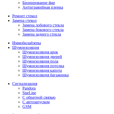
Бронирование фар
Антигравийная пленка
Ремонт стекол
Замена стекол
Замена лобового стекла
Замена бокового стекла
Замена заднего стекла
Иммобилайзеры
Шумоизоляция
Шумоизоляция арок
Шумоизоляция дверей
Шумоизоляция пола
Шумоизоляция потолка
Шумоизоляция капота
Шумоизоляция багажника
Сигнализация
Pandora
StarLine
С обратной связью
С автозапуском
GSM