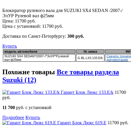
Блокиратор рулевого вала для SUZUKI SX4 SEDAN /2007-/
ЭлУР Рулевой вал ф25мм
Цена:
11700
руб.
Цена с установкой:
11700
руб.
Доставка по Санкт-Петербургу:
300 руб.
Купить
модель автомобиля
№ замка
ФИ
SUZUKI SX4 SEDAN*/2007-/*ЭлУР*Рулевой
Скачать технич
G.BL.LX3.133.E/k
вал ф25мм
документацию
Похожие товары
Все товары раздела
Suzuki (12)
Гарант Блок Люкс 133.E/k
11700
руб.
11 700
руб. с установкой
Подробнее
Купить
Гарант Блок Люкс 619.E
11700 руб.