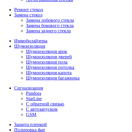
Ремонт стекол
Замена стекол
Замена лобового стекла
Замена бокового стекла
Замена заднего стекла
Иммобилайзеры
Шумоизоляция
Шумоизоляция арок
Шумоизоляция дверей
Шумоизоляция пола
Шумоизоляция потолка
Шумоизоляция капота
Шумоизоляция багажника
Сигнализация
Pandora
StarLine
С обратной связью
С автозапуском
GSM
Защита пленкой
Полировка фар