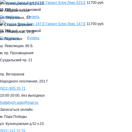
Гарант Блок Люкс 833.E
11700 руб.
ул. Кузнецовская д.52 к.15
11 700
руб. с установкой
м. Академическая
Купить
Подробнее
ул. Обручевых, 3 Г
Гарант Блок Люкс 147.E
11700 руб.
м. Старая Деревня
11 700
руб. с установкой
ул. Планерная, 15 Д
Купить
Подробнее
м. Ладожская
ш. Революции, 86 Б
м. пр. Просвещения
Суздальский пр. 21
пр. Ветеранов
Народного ополчения, 201 Г
(921)
905 35 71
10:00-20:00,
без выходных
hottabych-auto@mail.ru
Записаться онлайн
м. Парк Победы
ул. Кузнецовская д.52 к.15
(931)
221 22 31