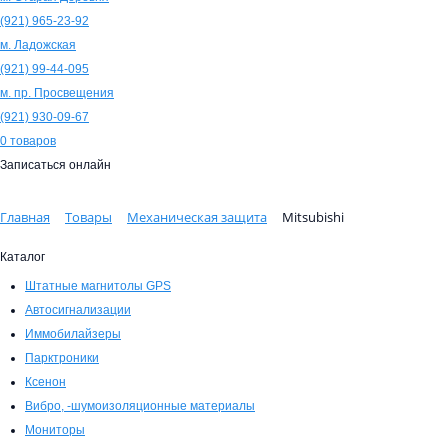
(921)
965-23-92
м. Ладожская
(921)
99-44-095
м. пр. Просвещения
(921)
930-09-67
0
товаров
Записаться онлайн
Главная
Товары
Механическая защита
Mitsubishi
Каталог
Штатные магнитолы GPS
Автосигнализации
Иммобилайзеры
Парктроники
Ксенон
Вибро, -шумоизоляционные материалы
Мониторы