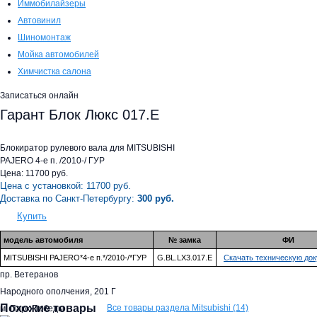
Иммобилайзеры
Автовинил
Шиномонтаж
Мойка автомобилей
Химчистка салона
Записаться онлайн
Гарант Блок Люкс 017.E
Блокиратор рулевого вала для MITSUBISHI
PAJERO 4-е п. /2010-/ ГУР
Цена:
11700
руб.
Цена с установкой:
11700
руб.
Доставка по Санкт-Петербургу:
300 руб.
Купить
модель автомобиля
№ замка
ФИ
MITSUBISHI PAJERO*4-е п.*/2010-/*ГУР
G.BL.LX3.017.E
Скачать техническую до
пр. Ветеранов
Народного ополчения, 201 Г
Похожие товары
Все товары раздела Mitsubishi (14)
м. Парк Победы