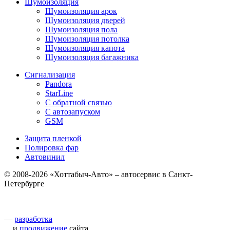
Шумоизоляция
Шумоизоляция арок
Шумоизоляция дверей
Шумоизоляция пола
Шумоизоляция потолка
Шумоизоляция капота
Шумоизоляция багажника
Сигнализация
Pandora
StarLine
С обратной связью
С автозапуском
GSM
Защита пленкой
Полировка фар
Автовинил
© 2008-2026 «Хоттабыч-Авто» – автосервис в Санкт-
Петербурге
—
разработка
и
продвижение
сайта