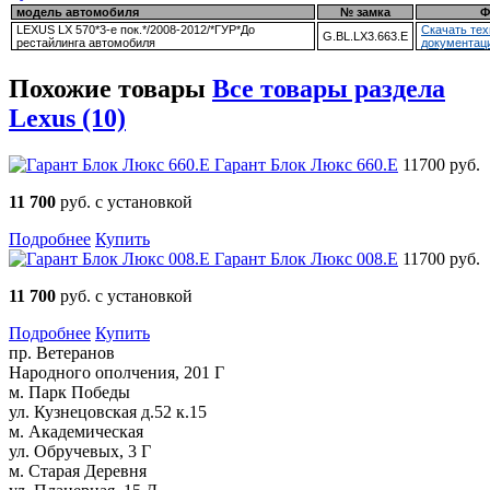
модель автомобиля
№ замка
Ф
LEXUS LX 570*3-е пок.*/2008-2012/*ГУР*До
Скачать те
G.BL.LX3.663.E
рестайлинга автомобиля
документац
Похожие товары
Все товары раздела
Lexus (10)
Гарант Блок Люкс 660.E
11700 руб.
11 700
руб. с установкой
Подробнее
Купить
Гарант Блок Люкс 008.E
11700 руб.
11 700
руб. с установкой
Подробнее
Купить
пр. Ветеранов
Народного ополчения, 201 Г
м. Парк Победы
ул. Кузнецовская д.52 к.15
м. Академическая
ул. Обручевых, 3 Г
м. Старая Деревня