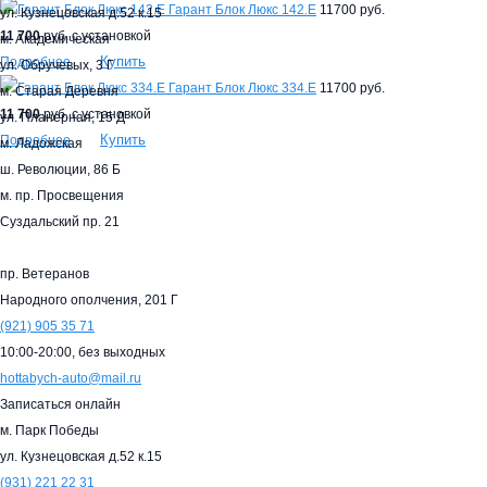
Гарант Блок Люкс 142.E
11700 руб.
ул. Кузнецовская д.52 к.15
11 700
руб. с установкой
м. Академическая
Купить
Подробнее
ул. Обручевых, 3 Г
Гарант Блок Люкс 334.E
11700 руб.
м. Старая Деревня
11 700
руб. с установкой
ул. Планерная, 15 Д
Купить
Подробнее
м. Ладожская
ш. Революции, 86 Б
м. пр. Просвещения
Суздальский пр. 21
пр. Ветеранов
Народного ополчения, 201 Г
(921)
905 35 71
10:00-20:00,
без выходных
hottabych-auto@mail.ru
Записаться онлайн
м. Парк Победы
ул. Кузнецовская д.52 к.15
(931)
221 22 31