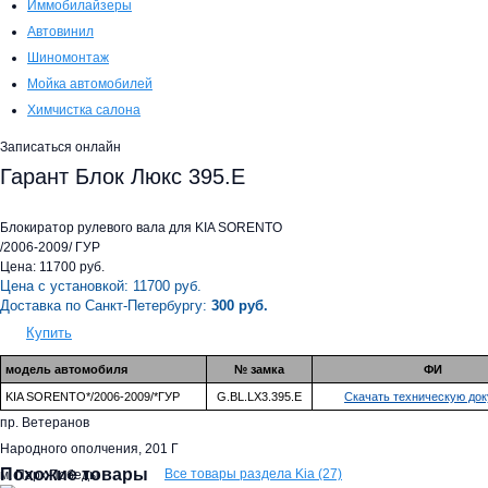
Иммобилайзеры
Автовинил
Шиномонтаж
Мойка автомобилей
Химчистка салона
Записаться онлайн
Гарант Блок Люкс 395.E
Блокиратор рулевого вала для KIA SORENTO
/2006-2009/ ГУР
Цена:
11700
руб.
Цена с установкой:
11700
руб.
Доставка по Санкт-Петербургу:
300 руб.
Купить
модель автомобиля
№ замка
ФИ
KIA SORENTO*/2006-2009/*ГУР
G.BL.LX3.395.E
Скачать техническую до
пр. Ветеранов
Народного ополчения, 201 Г
Похожие товары
Все товары раздела Kia (27)
м. Парк Победы