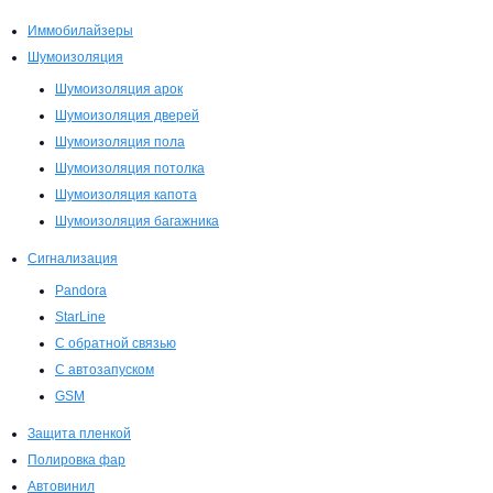
Иммобилайзеры
Шумоизоляция
Шумоизоляция арок
Шумоизоляция дверей
Шумоизоляция пола
Шумоизоляция потолка
Шумоизоляция капота
Шумоизоляция багажника
Сигнализация
Pandora
StarLine
С обратной связью
С автозапуском
GSM
Защита пленкой
Полировка фар
Автовинил