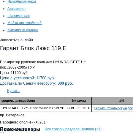
Иммобилайзеры
Автовинил
Шиномонтаж
Мойка автомобилей
Химчистка салона
Записаться онлайн
Гарант Блок Люкс 119.E
Блокиратор рулевого вала для HYUNDAI GETZ 1-е
пок. /2002-2005/ ГУР
Цена:
11700
руб.
Цена с установкой:
11700
руб.
Доставка по Санкт-Петербургу:
300 руб.
Купить
модель автомобиля
№ замка
ФИ
HYUNDAI GETZ*1-е пок.*/2002-2005/*ГУР
G.BL.LX3.119.E
Скачать техническую до
пр. Ветеранов
Народного ополчения, 201 Г
Похожие товары
Все товары раздела Hyundai (31)
м. Парк Победы