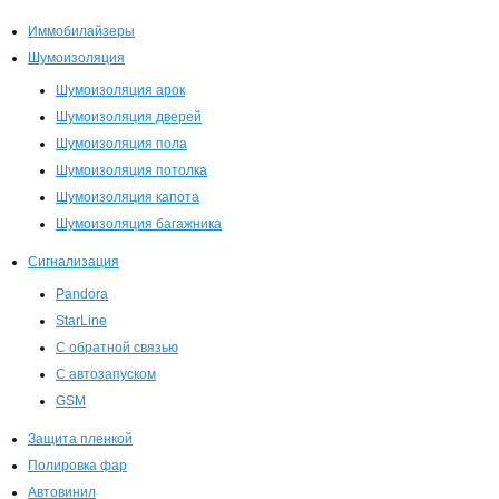
Иммобилайзеры
Шумоизоляция
Шумоизоляция арок
Шумоизоляция дверей
Шумоизоляция пола
Шумоизоляция потолка
Шумоизоляция капота
Шумоизоляция багажника
Сигнализация
Pandora
StarLine
С обратной связью
С автозапуском
GSM
Защита пленкой
Полировка фар
Автовинил