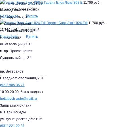
Гарант Блок Люкс 368.E
11700 руб.
ул. Кузнецовская д.52 к.15
11 700
руб. с установкой
м. Академическая
Купить
Подробнее
ул. Обручевых, 3 Г
Гарант Блок Люкс 024.E/k
11700 руб.
м. Старая Деревня
11 700
руб. с установкой
ул. Планерная, 15 Д
Купить
Подробнее
м. Ладожская
ш. Революции, 86 Б
м. пр. Просвещения
Суздальский пр. 21
пр. Ветеранов
Народного ополчения, 201 Г
(921)
905 35 71
10:00-20:00,
без выходных
hottabych-auto@mail.ru
Записаться онлайн
м. Парк Победы
ул. Кузнецовская д.52 к.15
(931)
221 22 31