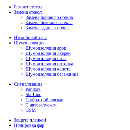
Ремонт стекол
Замена стекол
Замена лобового стекла
Замена бокового стекла
Замена заднего стекла
Иммобилайзеры
Шумоизоляция
Шумоизоляция арок
Шумоизоляция дверей
Шумоизоляция пола
Шумоизоляция потолка
Шумоизоляция капота
Шумоизоляция багажника
Сигнализация
Pandora
StarLine
С обратной связью
С автозапуском
GSM
Защита пленкой
Полировка фар