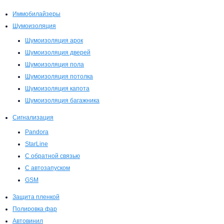
Иммобилайзеры
Шумоизоляция
Шумоизоляция арок
Шумоизоляция дверей
Шумоизоляция пола
Шумоизоляция потолка
Шумоизоляция капота
Шумоизоляция багажника
Сигнализация
Pandora
StarLine
С обратной связью
С автозапуском
GSM
Защита пленкой
Полировка фар
Автовинил