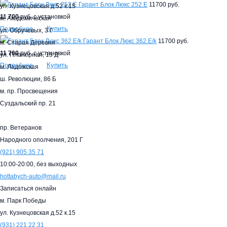
Гарант Блок Люкс 252.E
11700 руб.
ул. Кузнецовская д.52 к.15
11 700
руб. с установкой
м. Академическая
Купить
Подробнее
ул. Обручевых, 3 Г
Гарант Блок Люкс 362.E/k
11700 руб.
м. Старая Деревня
11 700
руб. с установкой
ул. Планерная, 15 Д
Купить
Подробнее
м. Ладожская
ш. Революции, 86 Б
м. пр. Просвещения
Суздальский пр. 21
пр. Ветеранов
Народного ополчения, 201 Г
(921)
905 35 71
10:00-20:00,
без выходных
hottabych-auto@mail.ru
Записаться онлайн
м. Парк Победы
ул. Кузнецовская д.52 к.15
(931)
221 22 31