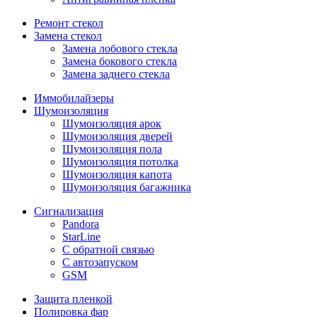
Ремонт стекол
Замена стекол
Замена лобового стекла
Замена бокового стекла
Замена заднего стекла
Иммобилайзеры
Шумоизоляция
Шумоизоляция арок
Шумоизоляция дверей
Шумоизоляция пола
Шумоизоляция потолка
Шумоизоляция капота
Шумоизоляция багажника
Сигнализация
Pandora
StarLine
С обратной связью
С автозапуском
GSM
Защита пленкой
Полировка фар