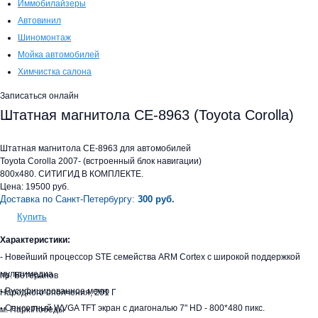
Иммобилайзеры
Автовинил
Шиномонтаж
Мойка автомобилей
Химчистка салона
Записаться онлайн
Штатная магнитола СE-8963 (Toyota Corolla)
Штатная магнитола CE-8963 для автомобилей
Toyota Corolla 2007- (встроенный блок навигации)
800х480. СИТИГИД В КОМПЛЕКТЕ.
Цена:
19500
руб.
Доставка по Санкт-Петербургу:
300 руб.
Купить
Характеристики:
- Новейший процессор STE семейства ARM Cortex с широкой поддержкой
мультимедиа
пр. Ветеранов
- Русифицированное меню
Народного ополчения, 201 Г
- Сенсорный WVGA TFT экран с диагональю 7" HD - 800*480 пикс.
м. Парк Победы