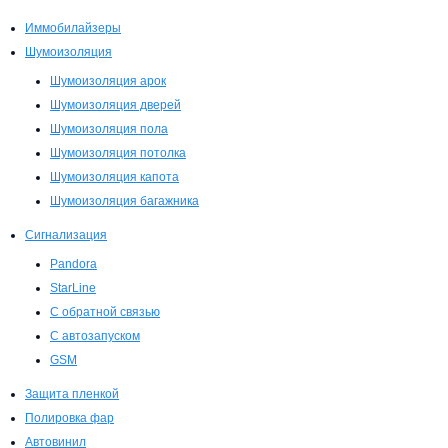
Иммобилайзеры
Шумоизоляция
Шумоизоляция арок
Шумоизоляция дверей
Шумоизоляция пола
Шумоизоляция потолка
Шумоизоляция капота
Шумоизоляция багажника
Сигнализация
Pandora
StarLine
С обратной связью
С автозапуском
GSM
Защита пленкой
Полировка фар
Автовинил