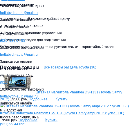
Комплект поставки:
10:00-20:00,
без выходных
hottabych-auto@mail.ru
1. Навигационный мультимедийный центр
Записаться онлайн
2. Выносная GPS антенна
м. Академическая
3. Пульт дистанционного управления
ул. Обручевых, 3 Г
4. Комплект проводов для подключения
(921)
930 07 95
5. Руководство пользователя на русском языке + гарантийный талон
10:00-20:00,
без выходных
hottabych-auto@mail.ru
Записаться онлайн
Похожие товары
Все товары раздела Toyota (36)
м. Старая Деревня
ул. Планерная, 15 Д
(921)
965 23 92
10:00-20:00,
без выходных
Штатная магнитола Phantom DV-1131 (Toyota Camry
hottabych-auto@mail.ru
Купить
2012)
19500 руб.
Подробнее
Записаться онлайн
м. Ладожская
Штатная магнитола Phantom DV-1131 (Toyota Camry ampl 2012 с усил. JBL)
Шоссе революции, 86 Б
Купить
19500 руб.
Подробнее
(921)
99 44 095