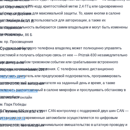
м. Академическая
штатных кнопок PIN-коду, криптостойкой метке 2,4 ГГц или одновременно
ул. Обручевых, 3 Г
обоими способами для максимальной защиты. То, какие кнопки в салоне
м. Старая Деревня
автомобиля будут использоваться для авторизации, а также их
ул. Планерная, 15 Д
последовательность выбираются самим владельцем и могут быть изменены
м. Ладожская
многократно.
ш. Революции, 86 Б
м. пр. Просвещения
Со своего мобильного телефона владелец может полноценно управлять
Суздальский пр. 21
системой и получать обратную связь от нее — Prizrak-830 незамедлительно
уведомит о любом тревожном событии или срабатывании встроенного
пр. Ветеранов
датчика наклона/удара/движения. С телефона можно дистанционно
Народного ополчения, 201 Г
запускать двигатель или предпусковой подогреватель, программировать
(921)
905 35 71
автоматический запуск двигателя на заданный день и время, а также
10:00-20:00,
без выходных
включать расположенный в салоне микрофон и прослушивать обстановку в
hottabych-auto@mail.ru
автомобиле.
Записаться онлайн
м. Парк Победы
В Призрак-830 присутствует CAN-контроллер с поддержкой двух шин CAN —
ул. Кузнецовская д.52 к.15
установка на современные автомобили осуществляется по цифровым
(931)
221 22 31
шинам, что гарантирует минимальное вмешательство в штатную проводку и
10:00-20:00,
без выходных