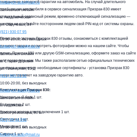
сохранение заводской гарантии на автомобиль. На случай длительного
hottabych-auto@mail.ru
пребывания автомобиля в сервисе сигнализация Призрак-830 имеет
Записаться онлайн
специальный сервисный режим, временно отключающий сигнализацию —
м. Академическая
никогда не сообщайте посторонним людям свой PIN-код от системы охраны.
ул. Обручевых, 3 Г
(921)
930 07 95
Почитать о системе Призрак 830 отзывы, ознакомиться с комплектацией
10:00-20:00,
без выходных
данного товара и посмотреть фотографии можно на нашем сайте. Чтобы
hottabych-auto@mail.ru
купить Призрак 830 или другую GSM-сигнализацию, оформите заказ на сайте
Записаться онлайн
или позвоните нам. Мы также располагаем сетью официальных технических
м. Старая Деревня
центров и имеем все необходимые сертификаты - установка Призрак 830
ул. Планерная, 15 Д
никак не повлияет на заводскую гарантию авто.
(921)
965 23 92
10:00-20:00,
без выходных
Комплектация Призрак 830:
hottabych-auto@mail.ru
Центральный блок 1 шт.
Записаться онлайн
Радиометка 2 шт.
м. Ладожская
Комплект жгутов для подключения 1 шт.
Шоссе революции, 86 Б
Светодиод 1 шт.
(921)
99 44 095
Микрофон 1 шт.
10:00-20:00,
без выходных
Сирена 1 шт.
hottabych-auto@mail.ru