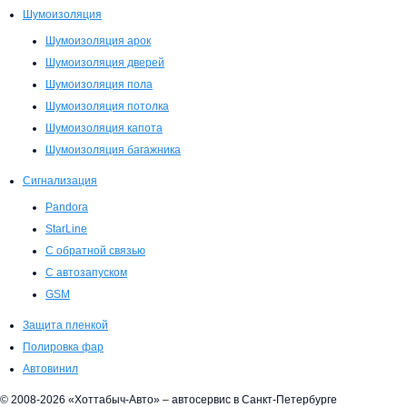
Шумоизоляция
Шумоизоляция арок
Шумоизоляция дверей
Шумоизоляция пола
Шумоизоляция потолка
Шумоизоляция капота
Шумоизоляция багажника
Сигнализация
Pandora
StarLine
С обратной связью
С автозапуском
GSM
Защита пленкой
Полировка фар
Автовинил
© 2008-2026 «Хоттабыч-Авто» – автосервис в Санкт-Петербурге