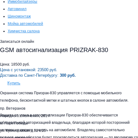
Иммобилайзеры
Автовинил
Шиномонтаж
Мойка автомобилей
Химчистка салона
Записаться онлайн
GSM автосигнализация PRIZRAK-830
Цена:
18500
руб.
Цена с установкой:
23500
руб.
Доставка по Санкт-Петербургу:
300 руб.
Купить
Охранная система Призрак-830 управляется с помощью мобильного
телефона, бесконтактной метки и штатных кнопок в салоне автомобиля.
пр. Ветеранов
Защита от угона в автосигнализации Призрак-830 обеспечивается
Народного ополчения, 201 Г
обязательной авторизацией владельца, благодаря которой посторонний
м. Парк Победы
человек не сможет поехать на автомобиле. Владелец самостоятельно
ул. Кузнецовская д.52 к.15
решает, каким образом будет производиться авторизация — по вводимому со