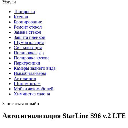
Услуги
Тонировка
Ксенон
Бронирование
Ремонт стекол
Замена стекол
Защита пленкой
Шумоизоляция
Сигнализация
Полировка фар
Полировка кузова
Парктроники
Камеры заднего вида
Иммобилайзеры
Автовинил
Шиномонтаж
Мойка автомобилей
Химчистка салона
Записаться онлайн
Автосигнализация StarLine S96 v.2 LTE