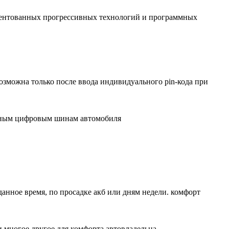
патентованных прогрессивных технологий и программных
озможна только после ввода индивидуального pin-кода при
атным цифровым шинам автомобиля
анное время, по просадке акб или дням недели. комфорт
 многое другое для комфорта автовладельца