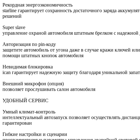
Рекордная энергоэкономичность
starline гарантирует сохранность достаточного заряда аккуму
решений
Super slave
управление охраной автомобиля штатным брелком с надежной 
Авторизация по pin-коду
защитите автомобиль от угона даже в случае кражи ключей или
помощи штатных кнопок автомобиля
Невидимая блокировка
ican гарантирует надежную защиту благодаря уникальной зап
Внешний микрофон (опция)
позволяет прослушивать салон автомобиля
УДОБНЫЙ СЕРВИС
Умный климат-контроль
интеллектуальный автозапуск позволяет осуществлять дистанци
гарантирован
Гибкие настройки и сценарии
программируемые параметры управления аварийной световой си