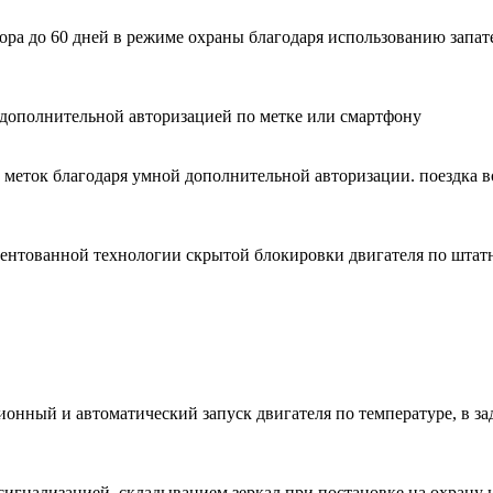
лятора до 60 дней в режиме охраны благодаря использованию за
дополнительной авторизацией по метке или смартфону
 меток благодаря умной дополнительной авторизации. поездка в
атентованной технологии скрытой блокировки двигателя по шт
онный и автоматический запуск двигателя по температуре, в зад
гнализацией, складыванием зеркал при постановке на охрану и