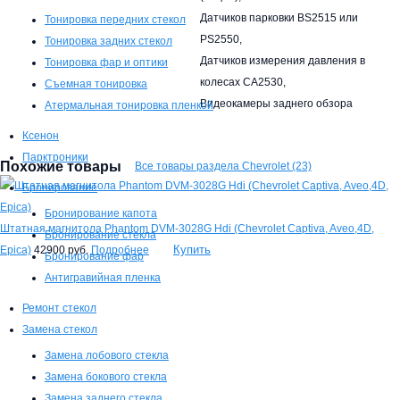
Датчиков парковки BS2515 или
Тонировка передних стекол
PS2550,
Тонировка задних стекол
Датчиков измерения давления в
Тонировка фар и оптики
колесах CA2530,
Съемная тонировка
Видеокамеры заднего обзора
Атермальная тонировка пленкой
Ксенон
Парктроники
Похожие товары
Все товары раздела Chevrolet (23)
Бронирование
Бронирование капота
Штатная магнитола Phantom DVM-3028G Hdi (Chevrolet Captiva, Aveo,4D,
Бронирование стекла
Купить
Epica)
42900 руб.
Подробнее
Бронирование фар
Антигравийная пленка
Ремонт стекол
Замена стекол
Замена лобового стекла
Замена бокового стекла
Замена заднего стекла