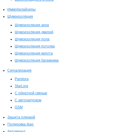
Иммобилайзеры
Шумоизоляция
Шумоизоляция арок
Шумоизоляция дверей
Шумоизоляция пола
Шумоизоляция потолка
Шумоизоляция капота
Шумоизоляция багажника
Сигнализация
Pandora
StarLine
С обратной связью
С автозапуском
GSM
Защита пленкой
Полировка фар
Автовинил