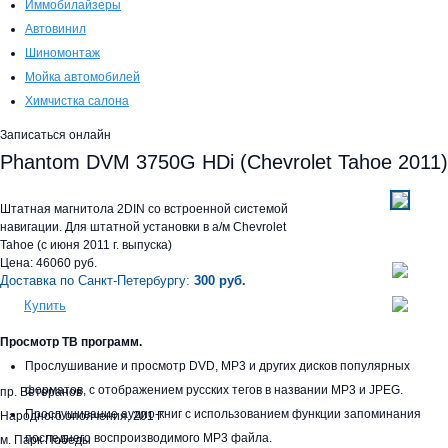
Иммобилайзеры
Автовинил
Шиномонтаж
Мойка автомобилей
Химчистка салона
Записаться онлайн
Phantom DVM 3750G HDi (Chevrolet Tahoe 2011)
Штатная магнитола 2DIN со встроенной системой
навигации. Для штатной установки в а/м Chevrolet
Tahoe (с июня 2011 г. выпуска)
Цена:
46060
руб.
Доставка по Санкт-Петербургу:
300 руб.
Купить
Просмотр ТВ программ.
Прослушивание и просмотр DVD, MP3 и других дисков популярных
форматов, с отображением русских тегов в названии MP3 и JPEG.
пр. Ветеранов
Прослушивание аудио-книг с использованием функции запоминания
Народного ополчения, 201 Г
последнего воспроизводимого MP3 файла.
м. Парк Победы