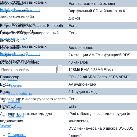
10:00-20:00,
без выходных
GPS антенна
Есть, на магнитной основе
hottabych-auto@mail.ru
Встроенная память
Виртуальный CD-чейнджер на 6
Записаться онлайн
дисков
м. пр. Просвещения
Встроенная громкая связь Bluetooth
Есть
Суздальский пр. 21
Графический русифицированный
Есть
(921)
930-09-67
интерфейс
10:00-20:00,
без выходных
Цвет меню
Бело-зеленое
hottabych-auto@mail.ru
Радио тюнер
24 станции AM/FM с функцией RDS
Записаться онлайн
Встроенный ТВ-тюнер
40 каналов
Память
128Мб RAM, 128Мб Flash
Процессор
CPU 32-bit ARM Cortex / GPS ARM11
О нас
Входы
AV аудио-видео
Магазин
Выход
5.1 аудио выход
Наши работы
Управление с кнопок рулевого колеса
Есть
Статьи
Пульт ДУ
Есть
Новости
Дополнительные выходы для
iPod кабеля для зарядки и аудио (в
Контакты
подключения
комплекте),
Услуги
DVD чейнджера на 6 дисков DV-600S
Тонировка
(опция),