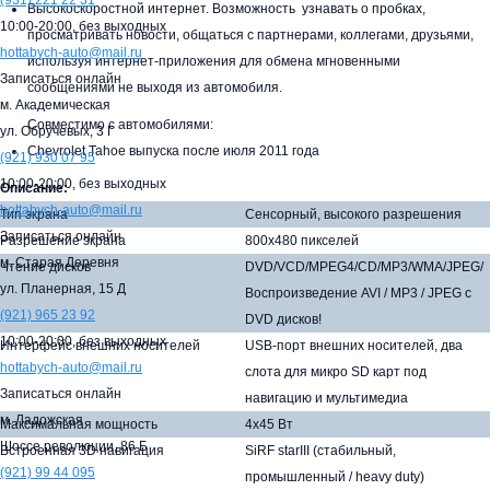
(931)
221 22 31
Высокоскоростной интернет. Возможность
узнавать о пробках,
10:00-20:00,
без выходных
просматривать новости, общаться с партнерами, коллегами, друзьями,
hottabych-auto@mail.ru
используя интернет-приложения для обмена мгновенными
Записаться онлайн
сообщениями не выходя из автомобиля.
м. Академическая
Совместимо с автомобилями:
ул. Обручевых, 3 Г
Chevrolet Tahoe выпуска после июля 2011 года
(921)
930 07 95
10:00-20:00,
без выходных
Описание:
hottabych-auto@mail.ru
Тип экрана
Сенсорный, высокого разрешения
Записаться онлайн
Разрешение экрана
800х480 пикселей
м. Старая Деревня
Чтение дисков
DVD/VCD/MPEG4/CD/MP3/WMA/JPEG/
ул. Планерная, 15 Д
Воспроизведение AVI / MP3 / JPEG с
(921)
965 23 92
DVD дисков!
10:00-20:00,
без выходных
Интерфейс внешних носителей
USB-порт внешних носителей, два
hottabych-auto@mail.ru
слота для микро SD карт под
Записаться онлайн
навигацию и мультимедиа
м. Ладожская
Максимальная мощность
4х45 Вт
Шоссе революции, 86 Б
Встроенная 3D навигация
SiRF starIII (стабильный,
(921)
99 44 095
промышленный / heavy duty)