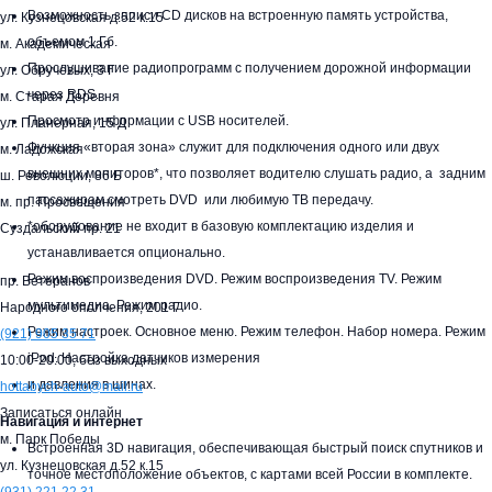
Возможность записи CD дисков на встроенную память устройства,
ул. Кузнецовская д.52 к.15
объемом 1 Гб.
м. Академическая
Прослушивание радиопрограмм с получением дорожной информации
ул. Обручевых, 3 Г
через RDS.
м. Старая Деревня
Просмотр информации с USB носителей.
ул. Планерная, 15 Д
Функция «вторая зона» служит для подключения одного или двух
м. Ладожская
внешних мониторов*, что позволяет водителю слушать радио, а
задним
ш. Революции, 86 Б
пассажирам смотреть DVD
или любимую ТВ передачу.
м. пр. Просвещения
*оборудование не входит в базовую комплектацию изделия и
Суздальский пр. 21
устанавливается опционально.
Режим воспроизведения DVD. Режим воспроизведения TV. Режим
пр. Ветеранов
мультимедиа. Режим радио.
Народного ополчения, 201 Г
Режим настроек. Основное меню.
Режим телефон. Набор номера. Режим
(921)
905 35 71
iPod. Настройка датчиков измерения
10:00-20:00,
без выходных
и давления в шинах.
hottabych-auto@mail.ru
Записаться онлайн
Навигация и интернет
м. Парк Победы
Встроенная 3D навигация, обеспечивающая быстрый поиск спутников и
ул. Кузнецовская д.52 к.15
точное местоположение объектов, с картами всей России в комплекте.