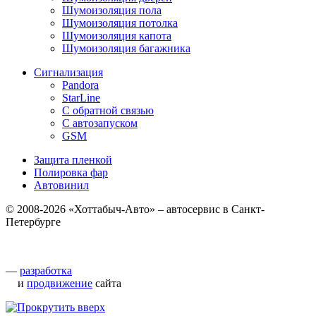
Шумоизоляция пола
Шумоизоляция потолка
Шумоизоляция капота
Шумоизоляция багажника
Сигнализация
Pandora
StarLine
С обратной связью
С автозапуском
GSM
Защита пленкой
Полировка фар
Автовинил
© 2008-2026 «Хоттабыч-Авто» – автосервис в Санкт-
Петербурге
—
разработка
и
продвижение
сайта