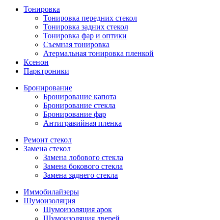
Тонировка
Тонировка передних стекол
Тонировка задних стекол
Тонировка фар и оптики
Съемная тонировка
Атермальная тонировка пленкой
Ксенон
Парктроники
Бронирование
Бронирование капота
Бронирование стекла
Бронирование фар
Антигравийная пленка
Ремонт стекол
Замена стекол
Замена лобового стекла
Замена бокового стекла
Замена заднего стекла
Иммобилайзеры
Шумоизоляция
Шумоизоляция арок
Шумоизоляция дверей