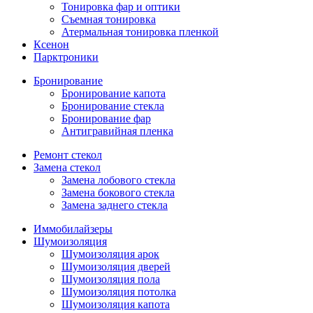
Тонировка фар и оптики
Съемная тонировка
Атермальная тонировка пленкой
Ксенон
Парктроники
Бронирование
Бронирование капота
Бронирование стекла
Бронирование фар
Антигравийная пленка
Ремонт стекол
Замена стекол
Замена лобового стекла
Замена бокового стекла
Замена заднего стекла
Иммобилайзеры
Шумоизоляция
Шумоизоляция арок
Шумоизоляция дверей
Шумоизоляция пола
Шумоизоляция потолка
Шумоизоляция капота