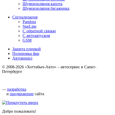
Шумоизоляция капота
Шумоизоляция багажника
Сигнализация
Pandora
StarLine
С обратной связью
С автозапуском
GSM
Защита пленкой
Полировка фар
Автовинил
© 2008-2026 «Хоттабыч-Авто» – автосервис в Санкт-
Петербурге
—
разработка
и
продвижение
сайта
Добро пожаловать!