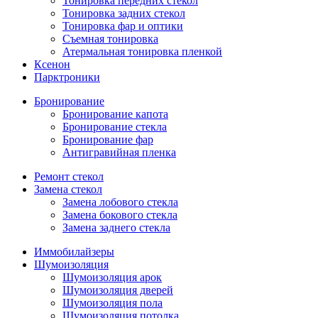
Тонировка передних стекол
Тонировка задних стекол
Тонировка фар и оптики
Съемная тонировка
Атермальная тонировка пленкой
Ксенон
Парктроники
Бронирование
Бронирование капота
Бронирование стекла
Бронирование фар
Антигравийная пленка
Ремонт стекол
Замена стекол
Замена лобового стекла
Замена бокового стекла
Замена заднего стекла
Иммобилайзеры
Шумоизоляция
Шумоизоляция арок
Шумоизоляция дверей
Шумоизоляция пола
Шумоизоляция потолка