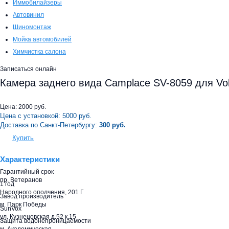
Иммобилайзеры
Автовинил
Шиномонтаж
Мойка автомобилей
Химчистка салона
Записаться онлайн
Камера заднего вида Camplace SV-8059 для Vo
Цена:
2000
руб.
Цена с установкой:
5000
руб.
Доставка по Санкт-Петербургу:
300 руб.
Купить
Характеристики
Гарантийный срок
пр. Ветеранов
1 год
Народного ополчения, 201 Г
Завод производитель
м. Парк Победы
SunVox
ул. Кузнецовская д.52 к.15
Защита водонепроницаемости