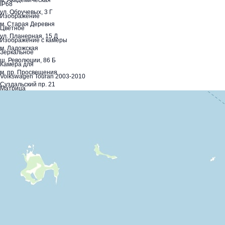
м. Академическая
IP68
ул. Обручевых, 3 Г
Изображение
м. Старая Деревня
Цветное
ул. Планерная, 15 Д
Изображение с камеры
м. Ладожская
Зеркальное
ш. Революции, 86 Б
Камера для
м. пр. Просвещения
Volkswagen Touran 2003-2010
Суздальский пр. 21
Матрица
CCD
Минимальная освещенность
0.01 Lux
Парковочные линии
Есть
Питание
12V
Рабочая температура
-30 ~ +60
Система ТВ
NTSC/PAL