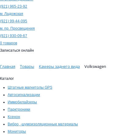
(921)
965-23-92
м. Ладожская
(921)
99-44-095
м. пр. Просвещения
(921)
930-09-67
0
товаров
Записаться онлайн
Главная
Товары
Камеры заднего вида
Volkswagen
Каталог
Штатные магнитолы GPS
Автосигнализации
Иммобилайзеры
Парктроники
Ксенон
Вибро, -шумоизоляционные материалы
Мониторы