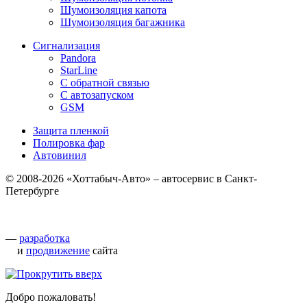
Шумоизоляция капота
Шумоизоляция багажника
Сигнализация
Pandora
StarLine
С обратной связью
С автозапуском
GSM
Защита пленкой
Полировка фар
Автовинил
© 2008-2026 «Хоттабыч-Авто» – автосервис в Санкт-
Петербурге
—
разработка
и
продвижение
сайта
Добро пожаловать!