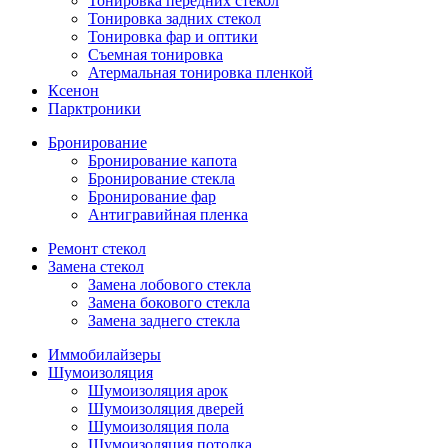
Тонировка передних стекол
Тонировка задних стекол
Тонировка фар и оптики
Съемная тонировка
Атермальная тонировка пленкой
Ксенон
Парктроники
Бронирование
Бронирование капота
Бронирование стекла
Бронирование фар
Антигравийная пленка
Ремонт стекол
Замена стекол
Замена лобового стекла
Замена бокового стекла
Замена заднего стекла
Иммобилайзеры
Шумоизоляция
Шумоизоляция арок
Шумоизоляция дверей
Шумоизоляция пола
Шумоизоляция потолка