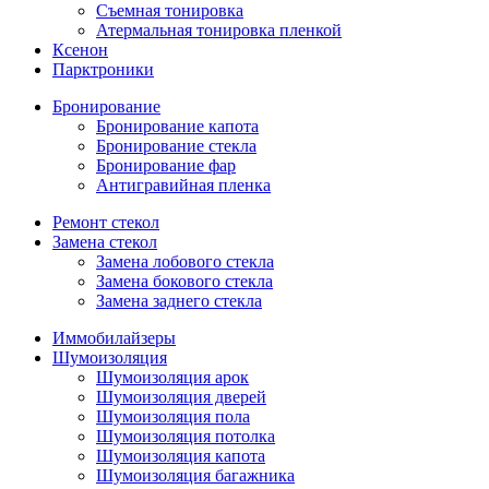
Съемная тонировка
Атермальная тонировка пленкой
Ксенон
Парктроники
Бронирование
Бронирование капота
Бронирование стекла
Бронирование фар
Антигравийная пленка
Ремонт стекол
Замена стекол
Замена лобового стекла
Замена бокового стекла
Замена заднего стекла
Иммобилайзеры
Шумоизоляция
Шумоизоляция арок
Шумоизоляция дверей
Шумоизоляция пола
Шумоизоляция потолка
Шумоизоляция капота
Шумоизоляция багажника