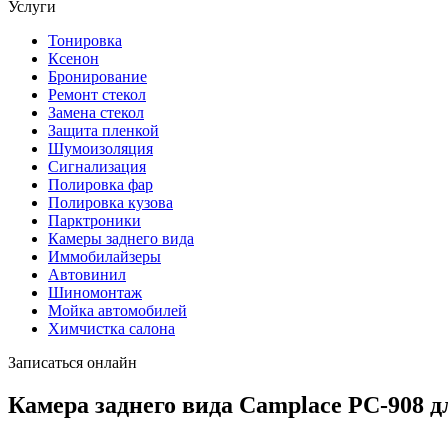
Услуги
Тонировка
Ксенон
Бронирование
Ремонт стекол
Замена стекол
Защита пленкой
Шумоизоляция
Сигнализация
Полировка фар
Полировка кузова
Парктроники
Камеры заднего вида
Иммобилайзеры
Автовинил
Шиномонтаж
Мойка автомобилей
Химчистка салона
Записаться онлайн
Камера заднего вида Camplace РС-908 дл