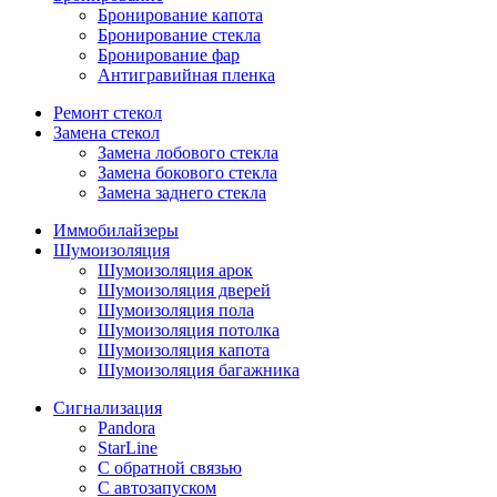
Бронирование капота
Бронирование стекла
Бронирование фар
Антигравийная пленка
Ремонт стекол
Замена стекол
Замена лобового стекла
Замена бокового стекла
Замена заднего стекла
Иммобилайзеры
Шумоизоляция
Шумоизоляция арок
Шумоизоляция дверей
Шумоизоляция пола
Шумоизоляция потолка
Шумоизоляция капота
Шумоизоляция багажника
Сигнализация
Pandora
StarLine
С обратной связью
С автозапуском