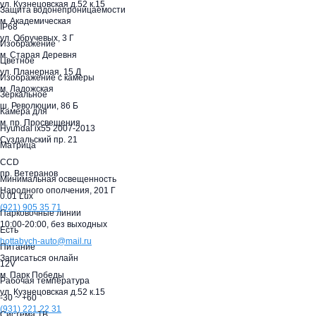
ул. Кузнецовская д.52 к.15
Защита водонепроницаемости
м. Академическая
IP68
ул. Обручевых, 3 Г
Изображение
м. Старая Деревня
Цветное
ул. Планерная, 15 Д
Изображение с камеры
м. Ладожская
Зеркальное
ш. Революции, 86 Б
Камера для
м. пр. Просвещения
Hyundai ix55 2007-2013
Суздальский пр. 21
Матрица
CCD
пр. Ветеранов
Минимальная освещенность
Народного ополчения, 201 Г
0.01 Lux
(921)
905 35 71
Парковочные линии
10:00-20:00,
без выходных
Есть
hottabych-auto@mail.ru
Питание
Записаться онлайн
12V
м. Парк Победы
Рабочая температура
ул. Кузнецовская д.52 к.15
-30 ~ +60
(931)
221 22 31
Система ТВ