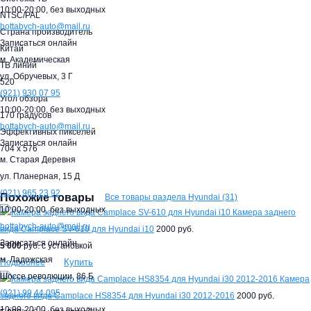
10:00-20:00,
без выходных
NTSC/PAL
hottabych-auto@mail.ru
Страна производитель
Записаться онлайн
Китай
м. Академическая
ТВ линий
ул. Обручевых, 3 Г
520
(921)
930 07 95
Угол обзора
10:00-20:00,
без выходных
170 градусов
hottabych-auto@mail.ru
Эффективных пикселей
Записаться онлайн
704 x 576
м. Старая Деревня
ул. Планерная, 15 Д
(921)
965 23 92
Похожие товары
Все товары раздела Hyundai (31)
10:00-20:00,
без выходных
Камера заднего
hottabych-auto@mail.ru
вида Camplace SV-610 для Hyundai i10
2000 руб.
Записаться онлайн
5 000
руб. с установкой
м. Ладожская
Купить
Подробнее
Шоссе революции, 86 Б
Камера
(921)
99 44 095
заднего вида Camplace HS8354 для Hyundai i30 2012-2016
2000 руб.
10:00-20:00,
без выходных