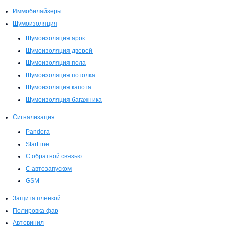
Иммобилайзеры
Шумоизоляция
Шумоизоляция арок
Шумоизоляция дверей
Шумоизоляция пола
Шумоизоляция потолка
Шумоизоляция капота
Шумоизоляция багажника
Сигнализация
Pandora
StarLine
С обратной связью
С автозапуском
GSM
Защита пленкой
Полировка фар
Автовинил