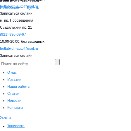
5 000
руб. с установкой
hottabych-auto@mail.ru
Купить
Подробнее
Записаться онлайн
м. пр. Просвещения
Суздальский пр. 21
(921)
930-09-67
10:00-20:00,
без выходных
hottabych-auto@mail.ru
Записаться онлайн
О нас
Магазин
Наши работы
Статьи
Новости
Контакты
Услуги
Тонировка