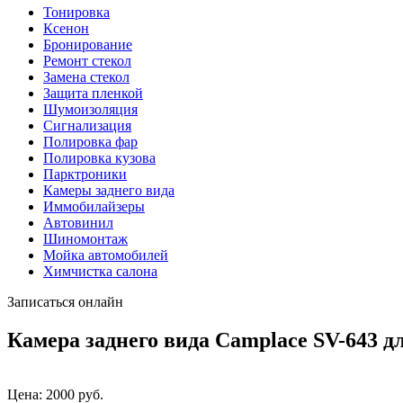
Тонировка
Ксенон
Бронирование
Ремонт стекол
Замена стекол
Защита пленкой
Шумоизоляция
Сигнализация
Полировка фар
Полировка кузова
Парктроники
Камеры заднего вида
Иммобилайзеры
Автовинил
Шиномонтаж
Мойка автомобилей
Химчистка салона
Записаться онлайн
Камера заднего вида Camplace SV-643 дл
Цена:
2000
руб.